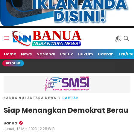
Home
Banua Nusantara News
News
Nasional
Politik
Hukrim
Daerah
TNI/Pol
HEADLINE
BANUA NUSANTARA NEWS
DAERAH
Siap Menangkan Demokrat Berau
Banua
Jumat, 12 Mei 2023 12:28 WIB