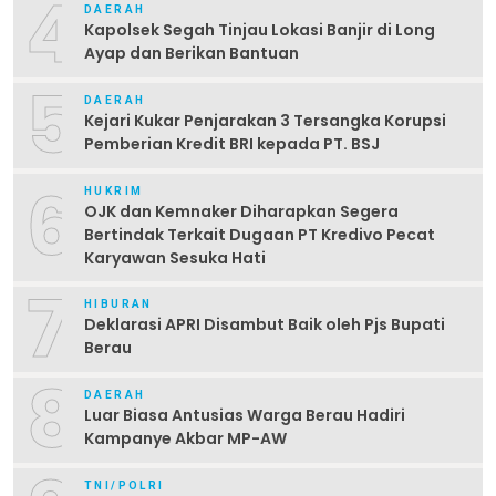
4
DAERAH
Kapolsek Segah Tinjau Lokasi Banjir di Long
Ayap dan Berikan Bantuan
5
DAERAH
Kejari Kukar Penjarakan 3 Tersangka Korupsi
Pemberian Kredit BRI kepada PT. BSJ
6
HUKRIM
OJK dan Kemnaker Diharapkan Segera
Bertindak Terkait Dugaan PT Kredivo Pecat
Karyawan Sesuka Hati
7
HIBURAN
Deklarasi APRI Disambut Baik oleh Pjs Bupati
Berau
8
DAERAH
Luar Biasa Antusias Warga Berau Hadiri
Kampanye Akbar MP-AW
TNI/POLRI