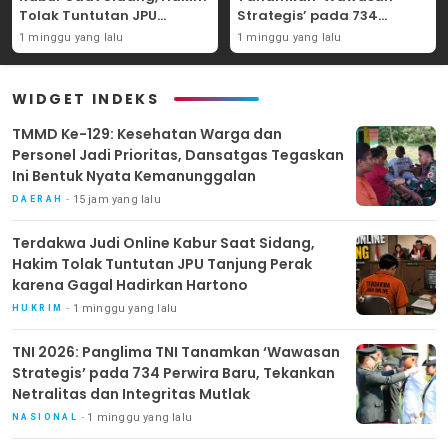
Tolak Tuntutan JPU
Strategis’ pada 734
Tanjung Perak karena
Perwira Baru, Tekankan
1 minggu yang lalu
1 minggu yang lalu
Gagal Hadirkan Hartono
Netralitas dan Integritas
Mutlak
WIDGET INDEKS
TMMD Ke-129: Kesehatan Warga dan
Personel Jadi Prioritas, Dansatgas Tegaskan
Ini Bentuk Nyata Kemanunggalan
15 jam yang lalu
DAERAH
Terdakwa Judi Online Kabur Saat Sidang,
Hakim Tolak Tuntutan JPU Tanjung Perak
karena Gagal Hadirkan Hartono
1 minggu yang lalu
HUKRIM
TNI 2026: Panglima TNI Tanamkan ‘Wawasan
Strategis’ pada 734 Perwira Baru, Tekankan
Netralitas dan Integritas Mutlak
1 minggu yang lalu
NASIONAL