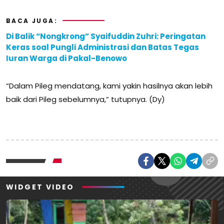
BACA JUGA:
Di Balik “Nongkrong” Syaifuddin Zuhri: Peringatan
Keras soal Pungli Administrasi dan Batas Tegas
Iuran Warga di Pakal-Benowo
“Dalam Pileg mendatang, kami yakin hasilnya akan lebih
baik dari Pileg sebelumnya,” tutupnya. (Dy)
WIDGET VIDEO