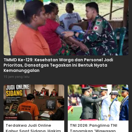
TMMD Ke-129: Kesehatan Warga dan Personel Jadi
Prioritas, Dansatgas Tegaskan Ini Bentuk Nyata
Kemanunggalan
15 jam yang lalu
Terdakwa Judi Online
TNI 2026: Panglima TNI
Kabur Saat Sidang, Hakim
Tanamkan ‘Wawasan