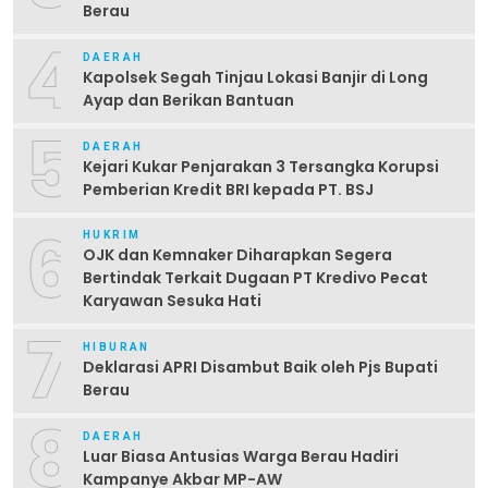
Berau
4
DAERAH
Kapolsek Segah Tinjau Lokasi Banjir di Long
Ayap dan Berikan Bantuan
5
DAERAH
Kejari Kukar Penjarakan 3 Tersangka Korupsi
Pemberian Kredit BRI kepada PT. BSJ
6
HUKRIM
OJK dan Kemnaker Diharapkan Segera
Bertindak Terkait Dugaan PT Kredivo Pecat
Karyawan Sesuka Hati
7
HIBURAN
Deklarasi APRI Disambut Baik oleh Pjs Bupati
Berau
8
DAERAH
Luar Biasa Antusias Warga Berau Hadiri
Kampanye Akbar MP-AW