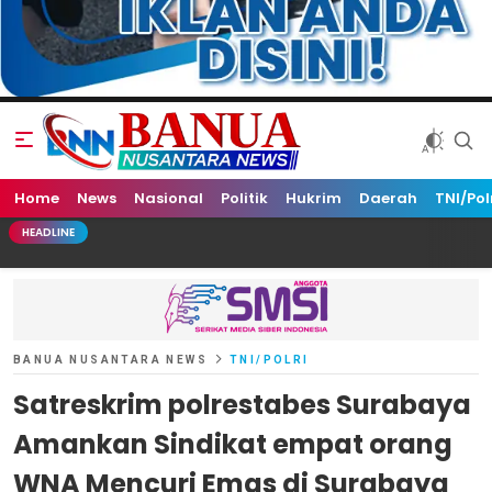
Home
Banua Nusantara News
News
Nasional
Politik
Hukrim
Daerah
TNI/Pol
HEADLINE
BANUA NUSANTARA NEWS
TNI/POLRI
Satreskrim polrestabes Surabaya
Amankan Sindikat empat orang
WNA Mencuri Emas di Surabaya