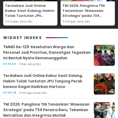
Terdakwa Judi Online
TNI 2026: Panglima TNI
Kabur Saat Sidang, Hakim
Tanamkan ‘Wawasan
Tolak Tuntutan JPU
Strategis’ pada 734
Tanjung Perak karena
Perwira Baru, Tekankan
2 minggu yang lalu
2 minggu yang lalu
Gagal Hadirkan Hartono
Netralitas dan Integritas
Mutlak
WIDGET INDEKS
TMMD Ke-129: Kesehatan Warga dan
Personel Jadi Prioritas, Dansatgas Tegaskan
Ini Bentuk Nyata Kemanunggalan
3 hari yang lalu
DAERAH
Terdakwa Judi Online Kabur Saat Sidang,
Hakim Tolak Tuntutan JPU Tanjung Perak
karena Gagal Hadirkan Hartono
2 minggu yang lalu
HUKRIM
TNI 2026: Panglima TNI Tanamkan ‘Wawasan
Strategis’ pada 734 Perwira Baru, Tekankan
Netralitas dan Integritas Mutlak