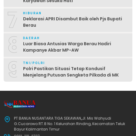
Karyawan Sesuka Hati
7
HIBURAN
Deklarasi APRI Disambut Baik oleh Pjs Bupati
Berau
8
DAERAH
Luar Biasa Antusias Warga Berau Hadiri
Kampanye Akbar MP-AW
9
TNI/POLRI
Polri Pastikan Situasi Tetap Kondusif
Menjelang Putusan Sengketa Pilkada di MK
PT BANUA NUSANTARA TIGA SEKAWAN,,Jl. Mis Wahyudi
G.Cucarowo RT.8 No. 1 Kelurahan Rinding, Kecamatan Teluk
Bayur Kalimantan Timur