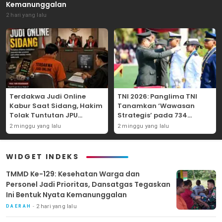
Kemanunggalan
2 hari yang lalu
Terdakwa Judi Online
TNI 2026: Panglima TNI
Kabur Saat Sidang, Hakim
Tanamkan ‘Wawasan
Tolak Tuntutan JPU
Strategis’ pada 734
Tanjung Perak karena
Perwira Baru, Tekankan
2 minggu yang lalu
2 minggu yang lalu
Gagal Hadirkan Hartono
Netralitas dan Integritas
Mutlak
WIDGET INDEKS
TMMD Ke-129: Kesehatan Warga dan
Personel Jadi Prioritas, Dansatgas Tegaskan
Ini Bentuk Nyata Kemanunggalan
2 hari yang lalu
DAERAH