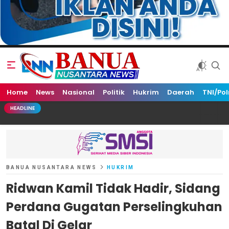
Home
Banua Nusantara News
News
Nasional
Politik
Hukrim
Daerah
TNI/Pol
HEADLINE
BANUA NUSANTARA NEWS
HUKRIM
Ridwan Kamil Tidak Hadir, Sidang
Perdana Gugatan Perselingkuhan
Batal Di Gelar