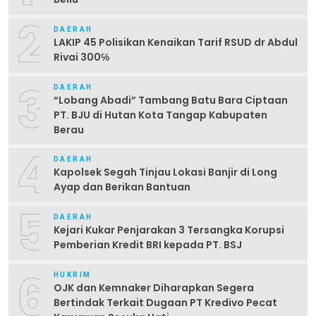
2
DAERAH
LAKIP 45 Polisikan Kenaikan Tarif RSUD dr Abdul
Rivai 300℅
3
DAERAH
“Lobang Abadi” Tambang Batu Bara Ciptaan
PT. BJU di Hutan Kota Tangap Kabupaten
Berau
4
DAERAH
Kapolsek Segah Tinjau Lokasi Banjir di Long
Ayap dan Berikan Bantuan
5
DAERAH
Kejari Kukar Penjarakan 3 Tersangka Korupsi
Pemberian Kredit BRI kepada PT. BSJ
6
HUKRIM
OJK dan Kemnaker Diharapkan Segera
Bertindak Terkait Dugaan PT Kredivo Pecat