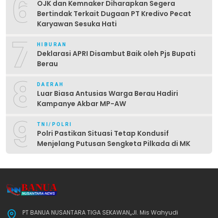
6
OJK dan Kemnaker Diharapkan Segera
Bertindak Terkait Dugaan PT Kredivo Pecat
Karyawan Sesuka Hati
7
HIBURAN
Deklarasi APRI Disambut Baik oleh Pjs Bupati
Berau
8
DAERAH
Luar Biasa Antusias Warga Berau Hadiri
Kampanye Akbar MP-AW
9
TNI/POLRI
Polri Pastikan Situasi Tetap Kondusif
Menjelang Putusan Sengketa Pilkada di MK
PT BANUA NUSANTARA TIGA SEKAWAN,,Jl. Mis Wahyudi