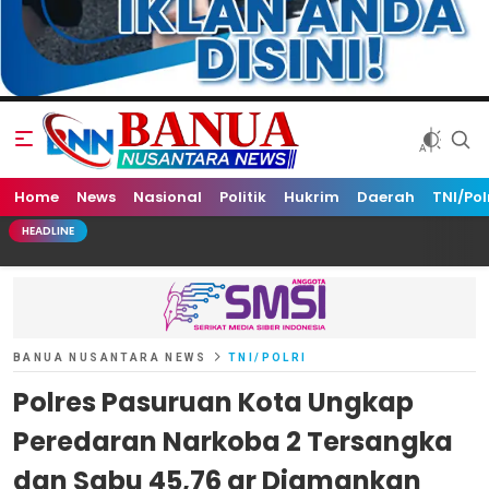
Home
Banua Nusantara News
News
Nasional
Politik
Hukrim
Daerah
TNI/Pol
HEADLINE
BANUA NUSANTARA NEWS
TNI/POLRI
Polres Pasuruan Kota Ungkap
Peredaran Narkoba 2 Tersangka
dan Sabu 45,76 gr Diamankan