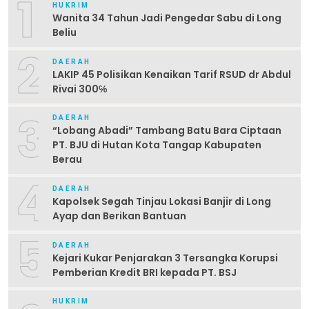
1
HUKRIM
Wanita 34 Tahun Jadi Pengedar Sabu di Long
Beliu
2
DAERAH
LAKIP 45 Polisikan Kenaikan Tarif RSUD dr Abdul
Rivai 300℅
3
DAERAH
“Lobang Abadi” Tambang Batu Bara Ciptaan
PT. BJU di Hutan Kota Tangap Kabupaten
Berau
4
DAERAH
Kapolsek Segah Tinjau Lokasi Banjir di Long
Ayap dan Berikan Bantuan
5
DAERAH
Kejari Kukar Penjarakan 3 Tersangka Korupsi
Pemberian Kredit BRI kepada PT. BSJ
HUKRIM