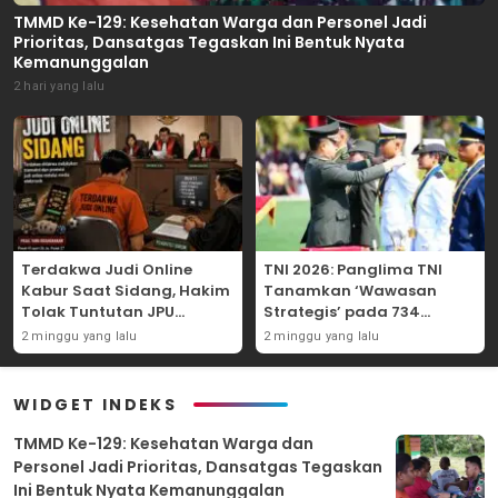
TMMD Ke-129: Kesehatan Warga dan Personel Jadi
Prioritas, Dansatgas Tegaskan Ini Bentuk Nyata
Kemanunggalan
2 hari yang lalu
Terdakwa Judi Online
TNI 2026: Panglima TNI
Kabur Saat Sidang, Hakim
Tanamkan ‘Wawasan
Tolak Tuntutan JPU
Strategis’ pada 734
Tanjung Perak karena
Perwira Baru, Tekankan
2 minggu yang lalu
2 minggu yang lalu
Gagal Hadirkan Hartono
Netralitas dan Integritas
Mutlak
WIDGET INDEKS
TMMD Ke-129: Kesehatan Warga dan
Personel Jadi Prioritas, Dansatgas Tegaskan
Ini Bentuk Nyata Kemanunggalan