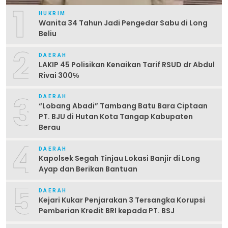
1
HUKRIM
Wanita 34 Tahun Jadi Pengedar Sabu di Long
Beliu
2
DAERAH
LAKIP 45 Polisikan Kenaikan Tarif RSUD dr Abdul
Rivai 300℅
3
DAERAH
“Lobang Abadi” Tambang Batu Bara Ciptaan
PT. BJU di Hutan Kota Tangap Kabupaten
Berau
4
DAERAH
Kapolsek Segah Tinjau Lokasi Banjir di Long
Ayap dan Berikan Bantuan
5
DAERAH
Kejari Kukar Penjarakan 3 Tersangka Korupsi
Pemberian Kredit BRI kepada PT. BSJ