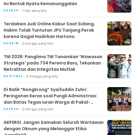
Ini Bentuk Nyata Kemanunggalan
1 hari yang lalu
DAERAH
Terdakwa Judi Online Kabur Saat Sidang,
Hakim Tolak Tuntutan JPU Tanjung Perak
karena Gagal Hadirkan Hartono
2 minggu yang lalu
HUKRIM
TNI 2026: Panglima TNI Tanamkan ‘Wawasan
Strategis’ pada 734 Perwira Baru, Tekankan
Netralitas dan Integritas Mutlak
2 minggu yang lalu
NASIONAL
Di Balik “Nongkrong” Syaifuddin Zuhri:
Peringatan Keras soal Pungli Administrasi
dan Batas Tegas Iuran Warga di Pakal-
Benowo
2 minggu yang lalu
DAERAH
AKPERSI: Jangan Samakan Seluruh Wartawan
dengan Oknum yang Melanggar Etika
Jurnalistik