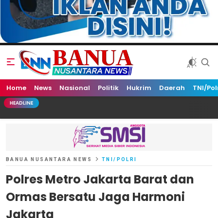
Home
Banua Nusantara News
News
Nasional
Politik
Hukrim
Daerah
TNI/Pol
HEADLINE
BANUA NUSANTARA NEWS
TNI/POLRI
Polres Metro Jakarta Barat dan
Ormas Bersatu Jaga Harmoni
Jakarta