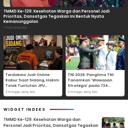
TMMD Ke-129: Kesehatan Warga dan Personel Jadi
Prioritas, Dansatgas Tegaskan Ini Bentuk Nyata
Kemanunggalan
1 hari yang lalu
Terdakwa Judi Online
TNI 2026: Panglima TNI
Kabur Saat Sidang, Hakim
Tanamkan ‘Wawasan
Tolak Tuntutan JPU
Strategis’ pada 734
Tanjung Perak karena
Perwira Baru, Tekankan
2 minggu yang lalu
2 minggu yang lalu
Gagal Hadirkan Hartono
Netralitas dan Integritas
Mutlak
WIDGET INDEKS
TMMD Ke-129: Kesehatan Warga dan
Personel Jadi Prioritas, Dansatgas Tegaskan