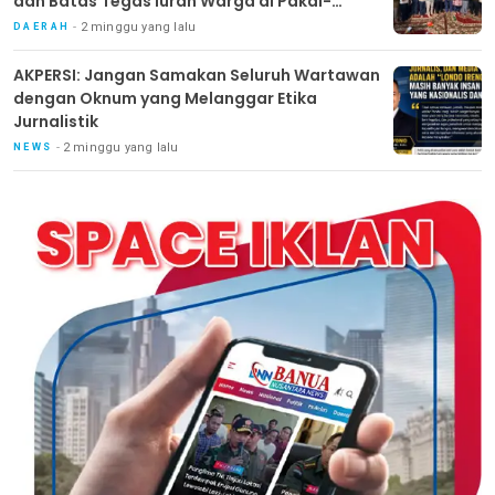
dan Batas Tegas Iuran Warga di Pakal-
Benowo
2 minggu yang lalu
DAERAH
AKPERSI: Jangan Samakan Seluruh Wartawan
dengan Oknum yang Melanggar Etika
Jurnalistik
2 minggu yang lalu
NEWS