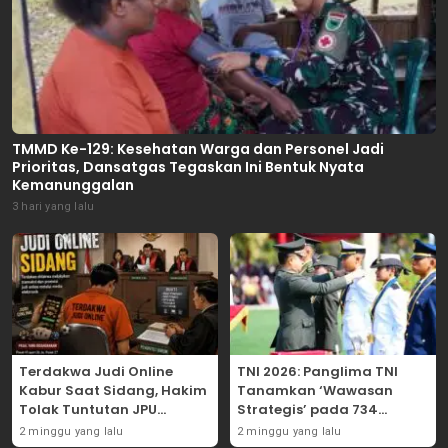
TMMD Ke-129: Kesehatan Warga dan Personel Jadi
Prioritas, Dansatgas Tegaskan Ini Bentuk Nyata
Kemanunggalan
3 hari yang lalu
Terdakwa Judi Online
TNI 2026: Panglima TNI
Kabur Saat Sidang, Hakim
Tanamkan ‘Wawasan
Tolak Tuntutan JPU
Strategis’ pada 734
Tanjung Perak karena
Perwira Baru, Tekankan
2 minggu yang lalu
2 minggu yang lalu
Gagal Hadirkan Hartono
Netralitas dan Integritas