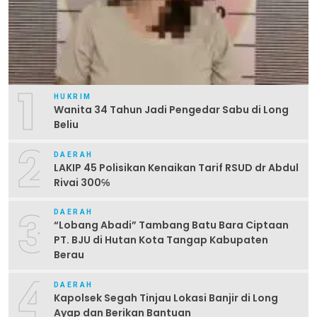
1
HUKRIM
Wanita 34 Tahun Jadi Pengedar Sabu di Long
Beliu
2
DAERAH
LAKIP 45 Polisikan Kenaikan Tarif RSUD dr Abdul
Rivai 300℅
3
DAERAH
“Lobang Abadi” Tambang Batu Bara Ciptaan
PT. BJU di Hutan Kota Tangap Kabupaten
Berau
4
DAERAH
Kapolsek Segah Tinjau Lokasi Banjir di Long
Ayap dan Berikan Bantuan