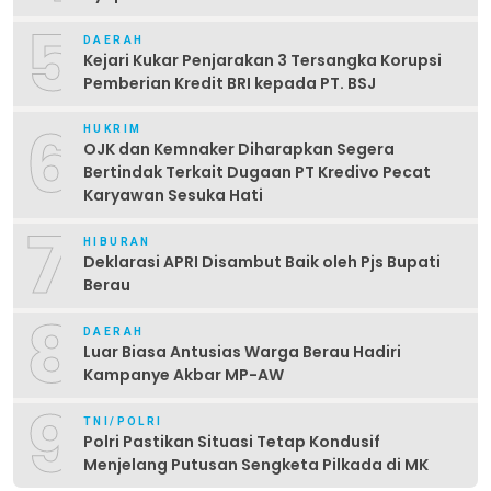
5
DAERAH
Kejari Kukar Penjarakan 3 Tersangka Korupsi
Pemberian Kredit BRI kepada PT. BSJ
6
HUKRIM
OJK dan Kemnaker Diharapkan Segera
Bertindak Terkait Dugaan PT Kredivo Pecat
Karyawan Sesuka Hati
7
HIBURAN
Deklarasi APRI Disambut Baik oleh Pjs Bupati
Berau
8
DAERAH
Luar Biasa Antusias Warga Berau Hadiri
Kampanye Akbar MP-AW
9
TNI/POLRI
Polri Pastikan Situasi Tetap Kondusif
Menjelang Putusan Sengketa Pilkada di MK