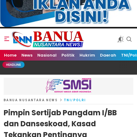
Home
Banua Nusantara News
News
Nasional
Politik
Hukrim
Daerah
TNI/Pol
HEADLINE
BANUA NUSANTARA NEWS
TNI/POLRI
Pimpin Sertijab Pangdam I/BB
dan Danseskoad, Kasad
Tekankan Pentingnya