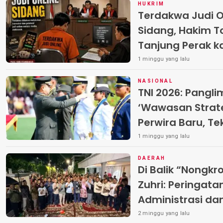
HUKRIM
Terdakwa Judi O
Sidang, Hakim T
Tanjung Perak k
Hadirkan Harton
1 minggu yang lalu
NASIONAL
TNI 2026: Pangl
‘Wawasan Strate
Perwira Baru, Te
dan Integritas M
1 minggu yang lalu
DAERAH
Di Balik “Nongkr
Zuhri: Peringata
Administrasi da
Warga di Pakal
2 minggu yang lalu