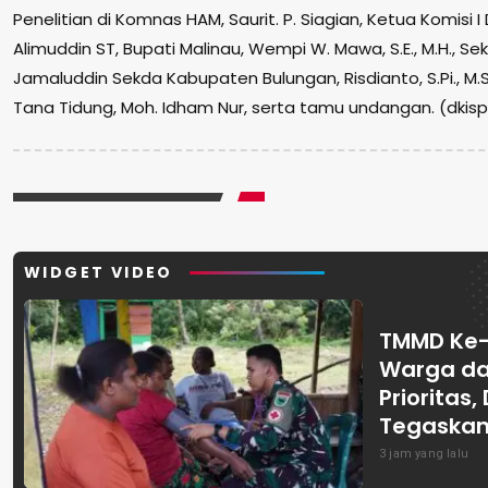
Penelitian di Komnas HAM, Saurit. P. Siagian, Ketua Komisi I 
Alimuddin ST, Bupati Malinau, Wempi W. Mawa, S.E., M.H., Sek
Jamaluddin Sekda Kabupaten Bulungan, Risdianto, S.Pi., M.
Tana Tidung, Moh. Idham Nur, serta tamu undangan. (dkisp
WIDGET VIDEO
TMMD Ke-
Warga da
Prioritas
Tegaskan 
Kemanun
3 jam yang lalu