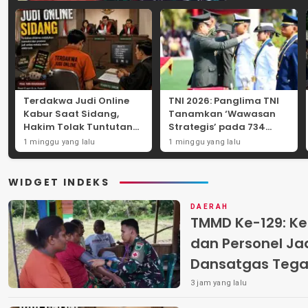
Terdakwa Judi Online
TNI 2026: Panglima TNI
Kabur Saat Sidang,
Tanamkan ‘Wawasan
Hakim Tolak Tuntutan
Strategis’ pada 734
JPU Tanjung Perak
Perwira Baru, Tekankan
1 minggu yang lalu
1 minggu yang lalu
karena Gagal Hadirkan
Netralitas dan
Hartono
Integritas Mutlak
WIDGET INDEKS
DAERAH
TMMD Ke-129: K
dan Personel Jadi
Dansatgas Tegas
Nyata Kemanun
3 jam yang lalu