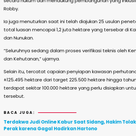
secara hukum dan mendukung pembangunan yang inklusif 
Robby.
Ia juga menuturkan saat ini telah diajukan 25 usulan pe
total luasan mencapai 1,2 juta hektare yang tersebar di 
dan Nunukan.
“Seluruhnya sedang dalam proses verifikasi teknis oleh K
dan Kehutanan,” ujarnya.
Selain itu, tercatat capaian penyiapan kawasan perhutana
±125.495 hektare dari target 225.500 hektare hingga tah
terdapat sekitar 100.000 hektare yang perlu disiapkan un
tersebut.
BACA JUGA:
Terdakwa Judi Online Kabur Saat Sidang, Hakim Tola
Perak karena Gagal Hadirkan Hartono