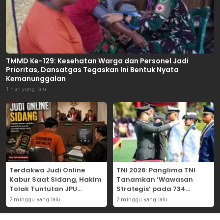
TMMD Ke-129: Kesehatan Warga dan Personel Jadi
Prioritas, Dansatgas Tegaskan Ini Bentuk Nyata
Kemanunggalan
1 hari yang lalu
Terdakwa Judi Online
TNI 2026: Panglima TNI
Kabur Saat Sidang, Hakim
Tanamkan ‘Wawasan
Tolak Tuntutan JPU
Strategis’ pada 734
Tanjung Perak karena
Perwira Baru, Tekankan
2 minggu yang lalu
2 minggu yang lalu
Gagal Hadirkan Hartono
Netralitas dan Integritas
Mutlak