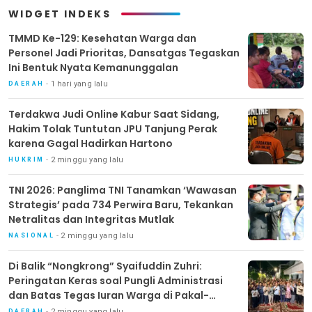
WIDGET INDEKS
TMMD Ke-129: Kesehatan Warga dan
Personel Jadi Prioritas, Dansatgas Tegaskan
Ini Bentuk Nyata Kemanunggalan
1 hari yang lalu
DAERAH
Terdakwa Judi Online Kabur Saat Sidang,
Hakim Tolak Tuntutan JPU Tanjung Perak
karena Gagal Hadirkan Hartono
2 minggu yang lalu
HUKRIM
TNI 2026: Panglima TNI Tanamkan ‘Wawasan
Strategis’ pada 734 Perwira Baru, Tekankan
Netralitas dan Integritas Mutlak
2 minggu yang lalu
NASIONAL
Di Balik “Nongkrong” Syaifuddin Zuhri:
Peringatan Keras soal Pungli Administrasi
dan Batas Tegas Iuran Warga di Pakal-
Benowo
2 minggu yang lalu
DAERAH