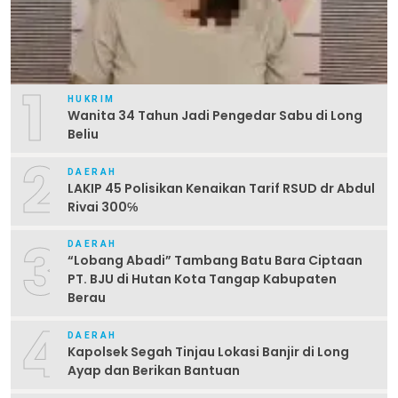
1
HUKRIM
Wanita 34 Tahun Jadi Pengedar Sabu di Long
Beliu
2
DAERAH
LAKIP 45 Polisikan Kenaikan Tarif RSUD dr Abdul
Rivai 300℅
3
DAERAH
“Lobang Abadi” Tambang Batu Bara Ciptaan
PT. BJU di Hutan Kota Tangap Kabupaten
Berau
4
DAERAH
Kapolsek Segah Tinjau Lokasi Banjir di Long
Ayap dan Berikan Bantuan