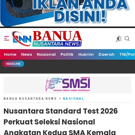
Home
Banua Nusantara News
News
Nasional
Politik
Hukrim
Daerah
TNI/Pol
HEADLINE
BANUA NUSANTARA NEWS
NASIONAL
Nusantara Standard Test 2026
Perkuat Seleksi Nasional
Angkatan Kedua SMA Kemala