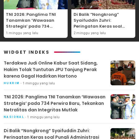
TNI 2026: Panglima TNI
Di Balik “Nongkrong”
Tanamkan ‘Wawasan
Syaifuddin Zuhri:
Strategis’ pada 734
Peringatan Keras soal
Perwira Baru, Tekankan
Pungli Administrasi dan
1 minggu yang lalu
2 minggu yang lalu
Netralitas dan Integritas
Batas Tegas Iuran Warga
Mutlak
di Pakal-Benowo
WIDGET INDEKS
Terdakwa Judi Online Kabur Saat Sidang,
Hakim Tolak Tuntutan JPU Tanjung Perak
karena Gagal Hadirkan Hartono
1 minggu yang lalu
HUKRIM
TNI 2026: Panglima TNI Tanamkan ‘Wawasan
Strategis’ pada 734 Perwira Baru, Tekankan
Netralitas dan Integritas Mutlak
1 minggu yang lalu
NASIONAL
Di Balik “Nongkrong” Syaifuddin Zuhri:
Peringatan Keras soal Pungli Administrasi