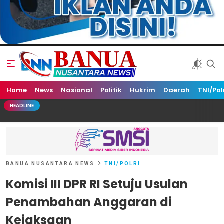
Home
Banua Nusantara News
News
Nasional
Politik
Hukrim
Daerah
TNI/Pol
HEADLINE
BANUA NUSANTARA NEWS
TNI/POLRI
Komisi III DPR RI Setuju Usulan
Penambahan Anggaran di
Kejaksaan