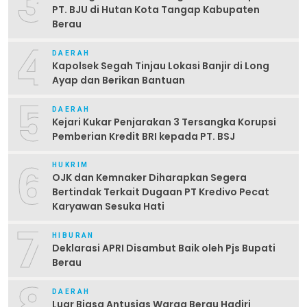
3
PT. BJU di Hutan Kota Tangap Kabupaten
Berau
4
DAERAH
Kapolsek Segah Tinjau Lokasi Banjir di Long
Ayap dan Berikan Bantuan
5
DAERAH
Kejari Kukar Penjarakan 3 Tersangka Korupsi
Pemberian Kredit BRI kepada PT. BSJ
6
HUKRIM
OJK dan Kemnaker Diharapkan Segera
Bertindak Terkait Dugaan PT Kredivo Pecat
Karyawan Sesuka Hati
7
HIBURAN
Deklarasi APRI Disambut Baik oleh Pjs Bupati
Berau
8
DAERAH
Luar Biasa Antusias Warga Berau Hadiri