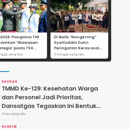
 2026: Panglima TNI
Di Balik “Nongkrong”
namkan ‘Wawasan
Syaifuddin Zuhri:
ategis’ pada 734
Peringatan Keras soal
wira Baru, Tekankan
Pungli Administrasi dan
nggu yang lalu
2 minggu yang lalu
ralitas dan
Batas Tegas Iuran
egritas Mutlak
Warga di Pakal-Benowo
DAERAH
TMMD Ke-129: Kesehatan Warga
dan Personel Jadi Prioritas,
Dansatgas Tegaskan Ini Bentuk
Nyata Kemanunggalan
2 hari yang lalu
HUKRIM