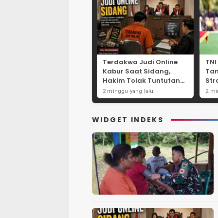
Terdakwa Judi Online
TNI
Kabur Saat Sidang,
Ta
Hakim Tolak Tuntutan
Str
JPU Tanjung Perak
Per
2 minggu yang lalu
2 mi
karena Gagal Hadirkan
Net
Hartono
Int
WIDGET INDEKS