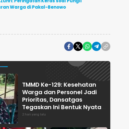
Zuhri: Peringatan Keras soal Pungli
Iuran Warga di Pakal-Benowo
TMMD Ke-129: Kesehatan
Warga dan Personel Jadi
Prioritas, Dansatgas
Tegaskan Ini Bentuk Nyata
Kemanunggalan
2 hari yang lalu