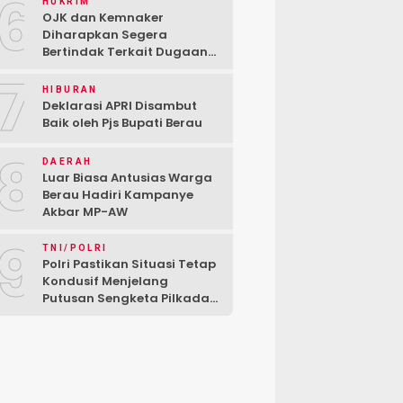
6
HUKRIM
OJK dan Kemnaker
Diharapkan Segera
Bertindak Terkait Dugaan
PT Kredivo Pecat Karyawan
7
Sesuka Hati
HIBURAN
Deklarasi APRI Disambut
Baik oleh Pjs Bupati Berau
8
DAERAH
Luar Biasa Antusias Warga
Berau Hadiri Kampanye
Akbar MP-AW
9
TNI/POLRI
Polri Pastikan Situasi Tetap
Kondusif Menjelang
Putusan Sengketa Pilkada
di MK