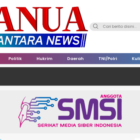
Politik
Hukrim
Daerah
TNI/Polri
Kul