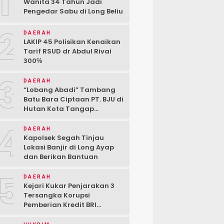
1
Wanita 34 Tahun Jadi
Pengedar Sabu di Long Beliu
2
DAERAH
LAKIP 45 Polisikan Kenaikan
Tarif RSUD dr Abdul Rivai
300℅
3
DAERAH
“Lobang Abadi” Tambang
Batu Bara Ciptaan PT. BJU di
Hutan Kota Tangap
Kabupaten Berau
4
DAERAH
Kapolsek Segah Tinjau
Lokasi Banjir di Long Ayap
dan Berikan Bantuan
5
DAERAH
Kejari Kukar Penjarakan 3
Tersangka Korupsi
Pemberian Kredit BRI
kepada PT. BSJ