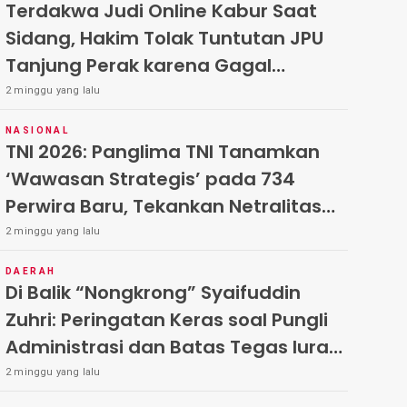
Terdakwa Judi Online Kabur Saat
Sidang, Hakim Tolak Tuntutan JPU
Tanjung Perak karena Gagal
Hadirkan Hartono
2 minggu yang lalu
NASIONAL
TNI 2026: Panglima TNI Tanamkan
‘Wawasan Strategis’ pada 734
Perwira Baru, Tekankan Netralitas
dan Integritas Mutlak
2 minggu yang lalu
DAERAH
Di Balik “Nongkrong” Syaifuddin
Zuhri: Peringatan Keras soal Pungli
Administrasi dan Batas Tegas Iuran
Warga di Pakal-Benowo
2 minggu yang lalu