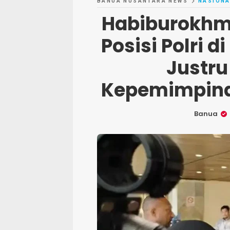
BANUA NUSANTARA NEWS
NASIONA
Habiburokhm
Posisi Polri 
Justr
Kepemimpina
Banua