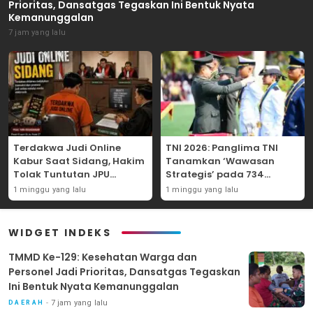
Prioritas, Dansatgas Tegaskan Ini Bentuk Nyata
Kemanunggalan
7 jam yang lalu
Terdakwa Judi Online
TNI 2026: Panglima TNI
Kabur Saat Sidang, Hakim
Tanamkan ‘Wawasan
Tolak Tuntutan JPU
Strategis’ pada 734
Tanjung Perak karena
Perwira Baru, Tekankan
1 minggu yang lalu
1 minggu yang lalu
Gagal Hadirkan Hartono
Netralitas dan Integritas
Mutlak
WIDGET INDEKS
TMMD Ke-129: Kesehatan Warga dan
Personel Jadi Prioritas, Dansatgas Tegaskan
Ini Bentuk Nyata Kemanunggalan
7 jam yang lalu
DAERAH