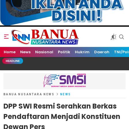
Home
Banua Nusantara News
News
Nasional
Politik
Hukrim
Daerah
TNI/Pol
HEADLINE
BANUA NUSANTARA NEWS
NEWS
DPP SWI Resmi Serahkan Berkas
Pendaftaran Menjadi Konstituen
Dewan Pers