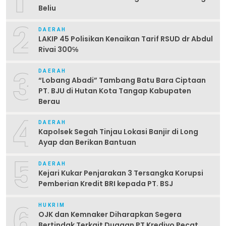
Beliu
2
DAERAH
LAKIP 45 Polisikan Kenaikan Tarif RSUD dr Abdul
Rivai 300℅
3
DAERAH
“Lobang Abadi” Tambang Batu Bara Ciptaan
PT. BJU di Hutan Kota Tangap Kabupaten
Berau
4
DAERAH
Kapolsek Segah Tinjau Lokasi Banjir di Long
Ayap dan Berikan Bantuan
5
DAERAH
Kejari Kukar Penjarakan 3 Tersangka Korupsi
Pemberian Kredit BRI kepada PT. BSJ
6
HUKRIM
OJK dan Kemnaker Diharapkan Segera
Bertindak Terkait Dugaan PT Kredivo Pecat