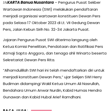
KARTA Banua Nusantara
– Pengurus Pusat Sekber
J
A
Wartawan Indonesia (SWI) melakukan pendaftaran
menjadi organisasi wartawan konstituen Dewan Pers
pada Selasa 17 Oktober 2023 di Lt. VII Gedung Dewan
Pers, Jalan Kebun Sirih No. 32-34 Jakarta Pusat.
Jajaran Pengurus Pusat SWI diterima langsung oleh
Ketua Komisi Penelitian, Pendataan dan Ratifikasi Pers
Atmaji Sapto Anggoro, dan tenaga ahli Winarto beserta
Sekretariat Dewan Pers Rita.
“Alhamdulillah SWI hari ini telah mendaftarkan diri untuk
menjadi konstituen Dewan Pers,” ujar Sekjen SWI Herry
Budiman didampingi Wakil Ketua Umum Ali Nasrullah,
Bendahara Umum Anwar Nurdin, Kabid Humas Hendra
Gunawan dan Kabid Hubal Arief Ramdhani.
BACA JUGA: