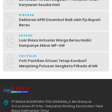
Karyawan Sesuka Hati
7
HIBURAN
Deklarasi APRI Disambut Baik oleh Pjs Bupati
Berau
8
DAERAH
Luar Biasa Antusias Warga Berau Hadiri
Kampanye Akbar MP-AW
9
TNI/POLRI
Polri Pastikan Situasi Tetap Kondusif
Menjelang Putusan Sengketa Pilkada di MK
PT BANUA NUSANTARA TIGA SEKAWAN,,Jl. Mis Wahyudi
G.Cucarowo RT.8 No. 1 Kelurahan Rinding, Kecamatan Teluk
Bayur Kalimantan Timur