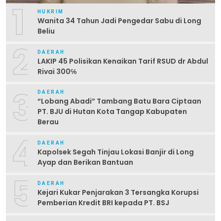
1
HUKRIM
Wanita 34 Tahun Jadi Pengedar Sabu di Long
Beliu
2
DAERAH
LAKIP 45 Polisikan Kenaikan Tarif RSUD dr Abdul
Rivai 300℅
3
DAERAH
“Lobang Abadi” Tambang Batu Bara Ciptaan
PT. BJU di Hutan Kota Tangap Kabupaten
Berau
4
DAERAH
Kapolsek Segah Tinjau Lokasi Banjir di Long
Ayap dan Berikan Bantuan
5
DAERAH
Kejari Kukar Penjarakan 3 Tersangka Korupsi
Pemberian Kredit BRI kepada PT. BSJ