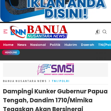
Home
Banua Nusantara News
News
Nasional
Politik
Hukrim
Daerah
TNI/Pol
HEADLINE
BANUA NUSANTARA NEWS
TNI/POLRI
Dampingi Kunker Gubernur Papua
Tengah, Dandim 1710/Mimika
Tegaskan Akan Bersinergi