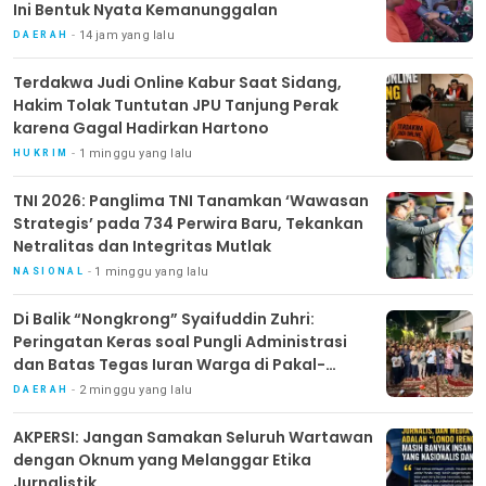
Ini Bentuk Nyata Kemanunggalan
14 jam yang lalu
DAERAH
Terdakwa Judi Online Kabur Saat Sidang,
Hakim Tolak Tuntutan JPU Tanjung Perak
karena Gagal Hadirkan Hartono
1 minggu yang lalu
HUKRIM
TNI 2026: Panglima TNI Tanamkan ‘Wawasan
Strategis’ pada 734 Perwira Baru, Tekankan
Netralitas dan Integritas Mutlak
1 minggu yang lalu
NASIONAL
Di Balik “Nongkrong” Syaifuddin Zuhri:
Peringatan Keras soal Pungli Administrasi
dan Batas Tegas Iuran Warga di Pakal-
Benowo
2 minggu yang lalu
DAERAH
AKPERSI: Jangan Samakan Seluruh Wartawan
dengan Oknum yang Melanggar Etika
Jurnalistik