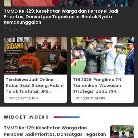
TMMD Ke-129: Kesehatan Warga dan Personel Jadi
Prioritas, Dansatgas Tegaskan Ini Bentuk Nyata
Kemanunggalan
14 jam yang lalu
Terdakwa Judi Online
TNI 2026: Panglima TNI
Kabur Saat Sidang, Hakim
Tanamkan ‘Wawasan
Tolak Tuntutan JPU
Strategis’ pada 734
Tanjung Perak karena
Perwira Baru, Tekankan
1 minggu yang lalu
1 minggu yang lalu
Gagal Hadirkan Hartono
Netralitas dan Integritas
Mutlak
WIDGET INDEKS
TMMD Ke-129: Kesehatan Warga dan
Personel Jadi Prioritas, Dansatgas Tegaskan