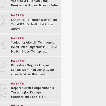
1
Wanita 34 Tahun Jadi
Pengedar Sabu di Long Beliu
2
DAERAH
LAKIP 45 Polisikan Kenaikan
Tarif RSUD dr Abdul Rivai
300℅
3
DAERAH
“Lobang Abadi” Tambang
Batu Bara Ciptaan PT. BJU di
Hutan Kota Tangap
Kabupaten Berau
4
DAERAH
Kapolsek Segah Tinjau
Lokasi Banjir di Long Ayap
dan Berikan Bantuan
5
DAERAH
Kejari Kukar Penjarakan 3
Tersangka Korupsi
Pemberian Kredit BRI
kepada PT. BSJ