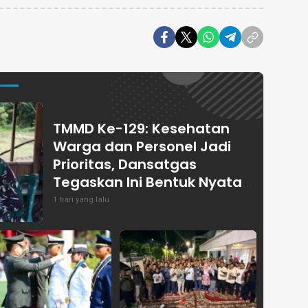
TMMD Ke-129: Kesehatan
Warga dan Personel Jadi
Prioritas, Dansatgas
Tegaskan Ini Bentuk Nyata
Kemanunggalan
1 hari yang lalu