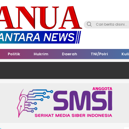
Politik
Hukrim
Daerah
TNI/Polri
Kul