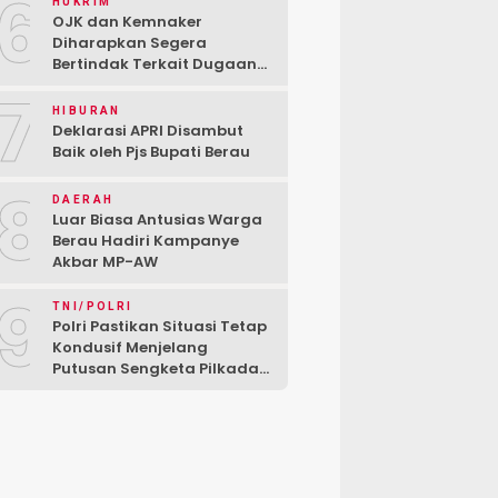
6
HUKRIM
OJK dan Kemnaker
Diharapkan Segera
Bertindak Terkait Dugaan
PT Kredivo Pecat Karyawan
7
Sesuka Hati
HIBURAN
Deklarasi APRI Disambut
Baik oleh Pjs Bupati Berau
8
DAERAH
Luar Biasa Antusias Warga
Berau Hadiri Kampanye
Akbar MP-AW
9
TNI/POLRI
Polri Pastikan Situasi Tetap
Kondusif Menjelang
Putusan Sengketa Pilkada
di MK