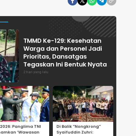
TMMD Ke-129: Kesehatan
Warga dan Personel Jadi
Prioritas, Dansatgas
Tegaskan Ini Bentuk Nyata
Kemanunggalan
2 hari yang lalu
 2026: Panglima TNI
Di Balik “Nongkrong”
namkan ‘Wawasan
Syaifuddin Zuhri: