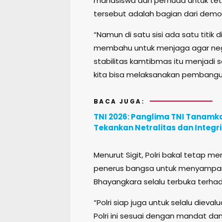
mahasiswa dan pemuda untuk tetap
tersebut adalah bagian dari demok
“Namun di satu sisi ada satu titi
membahu untuk menjaga agar nega
stabilitas kamtibmas itu menjadi
kita bisa melaksanakan pembangun
BACA JUGA:
TNI 2026: Panglima TNI Tanamka
Tekankan Netralitas dan Integr
Menurut Sigit, Polri bakal tetap 
penerus bangsa untuk menyampaik
Bhayangkara selalu terbuka terhada
“Polri siap juga untuk selalu dieva
Polri ini sesuai dengan mandat dan