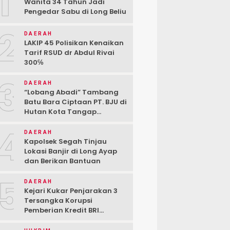
1
Wanita 34 Tahun Jadi
Pengedar Sabu di Long Beliu
2
DAERAH
LAKIP 45 Polisikan Kenaikan
Tarif RSUD dr Abdul Rivai
300℅
3
DAERAH
“Lobang Abadi” Tambang
Batu Bara Ciptaan PT. BJU di
Hutan Kota Tangap
Kabupaten Berau
4
DAERAH
Kapolsek Segah Tinjau
Lokasi Banjir di Long Ayap
dan Berikan Bantuan
5
DAERAH
Kejari Kukar Penjarakan 3
Tersangka Korupsi
Pemberian Kredit BRI
kepada PT. BSJ