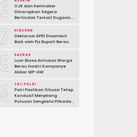
6
HUKRIM
OJK dan Kemnaker
Diharapkan Segera
Bertindak Terkait Dugaan
PT Kredivo Pecat Karyawan
7
Sesuka Hati
HIBURAN
Deklarasi APRI Disambut
Baik oleh Pjs Bupati Berau
8
DAERAH
Luar Biasa Antusias Warga
Berau Hadiri Kampanye
Akbar MP-AW
9
TNI/POLRI
Polri Pastikan Situasi Tetap
Kondusif Menjelang
Putusan Sengketa Pilkada
di MK