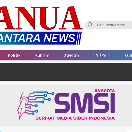
Politik
Hukrim
Daerah
TNI/Polri
Kul