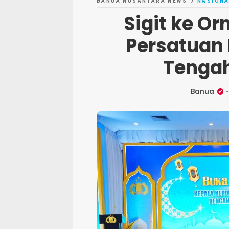
BANUA NUSANTARA NEWS
NASIONA
Sigit ke O
Persatuan 
Tengah
Banua