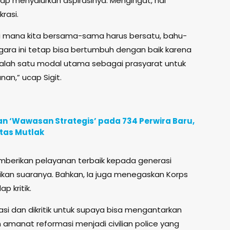
 menyalurkan aspirasinya. Mengingat, hal
rasi.
k di mana kita bersama-sama harus bersatu, bahu-
ra ini tetap bisa bertumbuh dengan baik karena
 salah satu modal utama sebagai prasyarat untuk
an,” ucap Sigit.
n ‘Wawasan Strategis’ pada 734 Perwira Baru,
itas Mutlak
memberikan pelayanan terbaik kepada generasi
an suaranya. Bahkan, Ia juga menegaskan Korps
p kritik.
luasi dan dikritik untuk supaya bisa mengantarkan
 amanat reformasi menjadi civilian police yang