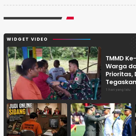
WIDGET VIDEO
TMMD Ke-
Warga da
Prioritas
Tegaskan 
Kemanun
1 hari yang lalu