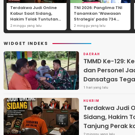
Terdakwa Judi Online
TNI 2026: Panglima TNI
Kabur Saat Sidang,
Tanamkan ‘Wawasan
Hakim Tolak Tuntutan
Strategis’ pada 734
JPU Tanjung Perak
Perwira Baru, Tekankan
2 minggu yang lalu
2 minggu yang lalu
karena Gagal Hadirkan
Netralitas dan
Hartono
Integritas Mutlak
WIDGET INDEKS
DAERAH
TMMD Ke-129: K
dan Personel Jadi
Dansatgas Tegas
Nyata Kemanun
1 hari yang lalu
HUKRIM
Terdakwa Judi O
Sidang, Hakim T
Tanjung Perak k
Hadirkan Harton
2 minggu yang lalu