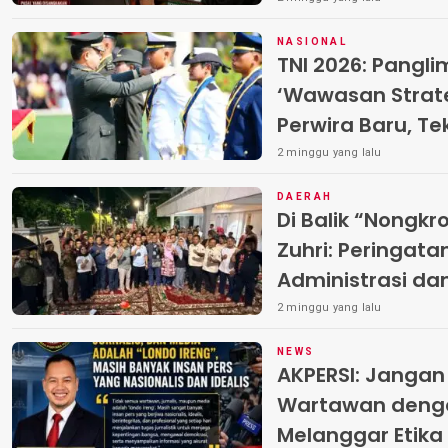
NASIONAL
TNI 2026: Pangl
‘Wawasan Strate
Perwira Baru, Te
dan Integritas M
2 minggu yang lalu
DAERAH
Di Balik “Nongkr
Zuhri: Peringata
Administrasi da
Warga di Pakal
2 minggu yang lalu
NEWS
AKPERSI: Janga
Wartawan deng
Melanggar Etika 