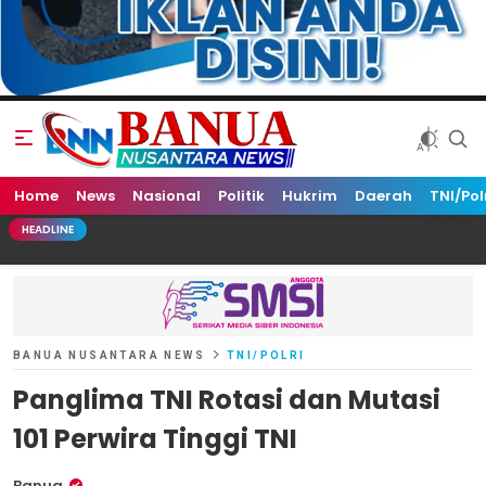
Home
Banua Nusantara News
News
Nasional
Politik
Hukrim
Daerah
TNI/Pol
HEADLINE
BANUA NUSANTARA NEWS
TNI/POLRI
Panglima TNI Rotasi dan Mutasi
101 Perwira Tinggi TNI
Banua