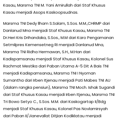
Kasau, Marsma TNI M. Yani Amirullah dari Staf Khusus
Kasau menjadi Asops Kaskoopsudnas.
Marsma TNI Dedy llham S.Salam, S.Sos. M.M.,CHRMP dari
Danlanud Mna menjadi Staf Khusus Kasau, Marsma TNI
Dr.Heri Kris Drihandaka, S.Sos., M.M dari Karo Pengamanan
Setmilpres Kemensetneg RI menjadi Danlanud Mna,
Marsma TNI Ridha Hermawan, S.H., M.Han dari
Kadispamsanau menjadi Staf Khusus Kasau, Kolonel Sus
Rachmat Mestika dari Paban Utama A-5 Dit A Bais TNI
menjadi Kadispamsanau, Marsma TNI I Nyoman
Sumantha dari Irben Itjenau menjadi Pati Mabes TNI AU
(dalam rangka pensiun), Marsma TNI Moch. Ishak Sugandi
dari Staf Khusus Kasau menjadi Irben Itjenau, Marsma TNI
Tri Bowo Setyo C., S.Sos. M.M. dari Kaskogartap II/Bdg
menjadi Staf Khusus Kasau, Kolonel Pas Novlamirsyah
dari Paban II/Jianevallat Ditjian Kodiklatau menjadi