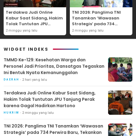
Terdakwa Judi Online
TNI 2026: Panglima TNI
Kabur Saat Sidang, Hakim
Tanamkan ‘Wawasan
Tolak Tuntutan JPU
Strategis’ pada 734
Tanjung Perak karena
Perwira Baru, Tekankan
2 minggu yang lalu
2 minggu yang lalu
Gagal Hadirkan Hartono
Netralitas dan Integritas
Mutlak
WIDGET INDEKS
TMMD Ke-129: Kesehatan Warga dan
Personel Jadi Prioritas, Dansatgas Tegaskan
Ini Bentuk Nyata Kemanunggalan
2 hari yang lalu
DAERAH
Terdakwa Judi Online Kabur Saat Sidang,
Hakim Tolak Tuntutan JPU Tanjung Perak
karena Gagal Hadirkan Hartono
2 minggu yang lalu
HUKRIM
TNI 2026: Panglima TNI Tanamkan ‘Wawasan
Strategis’ pada 734 Perwira Baru, Tekankan