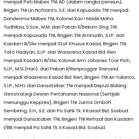
menjadi Pati Mabes TNI AD (dalam rangka pensiun),
Brigjen TNI Lin Nofrianto, S.E. dari Kapusada TNI menjadi
Dandenma Mabes TNI, Kolonel Kav I Made Maha
Yudhiksa, S.Sos., M.M. dari Paban Il/Bekum Slog TNI
menjadi Kapusada TNI, Brigjen TNI Aminudin, S.I.P. dari
Kasdam III/Slw menjadi Staf Khusus Kasad, Brigjen TNI
Tato Hadiyan, S.I.P. dari Waasrena Kasad Bid. Ren
menjadi Kasdam III/Slw, Kolonel Arm Johanes Toar Pioh,
S.I.P., M.Si.(Han). dari Paban II/Renproggar Srenaad
menjadi Waasrena Kasad Bid. Ren, Brigjen TNI Ari Yulianto,
S.I.P., M.H.I. dari Dansatsiber TNI menjadi Deputi Bidang
Geostrategi Dewan Pertahanan Nasional (Sertijab
menunggu Keppres), Brigjen TNI Juinta Omboh
Sembiring, S.H., S.E. dari Pa Sahli Tk. II Kasad Bid. Sosbud
menjadi Dansatsiber TNI, Brigjen TNI Refrizal dari Kasdam
I/BB menjadi Pa Sahli Tk. II Kasad Bid. Sosbud.