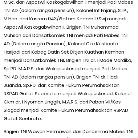
M.Sc. dari Aspotwil Kaskogabwilhan II menjadi Pati Mabes
TNI AD (dalam rangka pensiun), Kolonel Inf Enjang, S.I.P.,
M.Han. dari Kasrem 043/Gatam Kodam II/Swj menjadi
Aspotwil Kaskogabwilhan II, Brigjen TNI Muhammad
Muhson dari Dansatkomlek TNI menjadi Pati Mabes TNI
AD (Dalam rangka Pensiun), Kolonel Cke Kustianto
Harijadi dari Kabag Datin Set Ditjen Kuathan Kemhan
menjadi Dansatkomlek TNI, Brigjen TNI dr. I Made Mardika,
Sp.PD. M.A.R.S. dari Wakapuskesad menjadi Pati Mabes
TNI AD (dalam rangka pensiun), Brigjen TNI dr. Hadi
Juanda, Sp.PD. dari Komite Hukum Perumahsakitan
RSPAD Gatot Soebroto menjadi Wakapuskesad, Kolonel
Ckm dr. I Nyoman Linggih, M.A.R.S. dari Paban VII/Kes
Slogad menjadi Komite Hukum Perumahsakitan RSPAD
Gatot Soebroto.
Brigjen TNI Wawan Hermawan dari Dandenma Mabes TNI