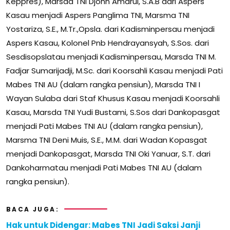
Keppres), Marsda TNI Djohn Amarul, S.A.B dari Aspers
Kasau menjadi Aspers Panglima TNI, Marsma TNI
Yostariza, S.E., M.Tr.,Opsla. dari Kadisminpersau menjadi
Aspers Kasau, Kolonel Pnb Hendrayansyah, S.Sos. dari
Sesdisopslatau menjadi Kadisminpersau, Marsda TNI M.
Fadjar Sumarijadji, M.Sc. dari Koorsahli Kasau menjadi Pati
Mabes TNI AU (dalam rangka pensiun), Marsda TNI I
Wayan Sulaba dari Staf Khusus Kasau menjadi Koorsahli
Kasau, Marsda TNI Yudi Bustami, S.Sos dari Dankopasgat
menjadi Pati Mabes TNI AU (dalam rangka pensiun),
Marsma TNI Deni Muis, S.E., M.M. dari Wadan Kopasgat
menjadi Dankopasgat, Marsda TNI Oki Yanuar, S.T. dari
Dankoharmatau menjadi Pati Mabes TNI AU (dalam
rangka pensiun).
BACA JUGA:
Hak untuk Didengar: Mabes TNI Jadi Saksi Janji