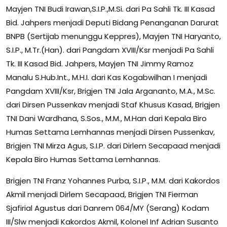
Mayjen TNI Budi Irawan,S.I.P.,M.Si. dari Pa Sahli Tk. III Kasad
Bid. Jahpers menjadi Deputi Bidang Penanganan Darurat
BNPB (Sertijab menunggu Keppres), Mayjen TNI Haryanto,
S.I.P., M.Tr.(Han). dari Pangdam XVIII/Ksr menjadi Pa Sahli
Tk. III Kasad Bid. Jahpers, Mayjen TNI Jimmy Ramoz
Manalu S.Hub.Int., M.H.I. dari Kas Kogabwilhan I menjadi
Pangdam XVIII/Ksr, Brigjen TNI Jala Argananto, M.A., M.Sc.
dari Dirsen Pussenkav menjadi Staf Khusus Kasad, Brigjen
TNI Dani Wardhana, S.Sos., M.M., M.Han dari Kepala Biro
Humas Settama Lemhannas menjadi Dirsen Pussenkav,
Brigjen TNI Mirza Agus, S.I.P. dari Dirlem Secapaad menjadi
Kepala Biro Humas Settama Lemhannas.
Brigjen TNI Franz Yohannes Purba, S.I.P., M.M. dari Kakordos
Akmil menjadi Dirlem Secapaad, Brigjen TNI Fierman
Sjafirial Agustus dari Danrem 064/MY (Serang) Kodam
III/Slw menjadi Kakordos Akmil, Kolonel Inf Adrian Susanto