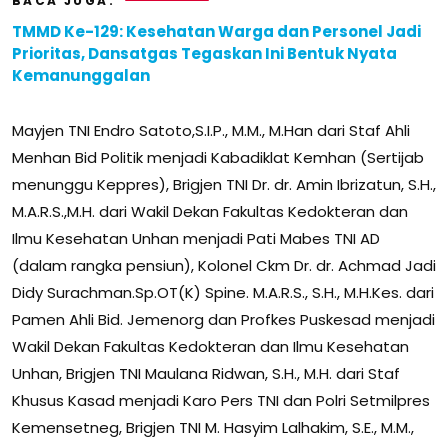
BACA JUGA:
TMMD Ke-129: Kesehatan Warga dan Personel Jadi
Prioritas, Dansatgas Tegaskan Ini Bentuk Nyata
Kemanunggalan
Mayjen TNI Endro Satoto,S.I.P., M.M., M.Han dari Staf Ahli
Menhan Bid Politik menjadi Kabadiklat Kemhan (Sertijab
menunggu Keppres), Brigjen TNI Dr. dr. Amin Ibrizatun, S.H.,
M.A.R.S.,M.H. dari Wakil Dekan Fakultas Kedokteran dan
Ilmu Kesehatan Unhan menjadi Pati Mabes TNI AD
(dalam rangka pensiun), Kolonel Ckm Dr. dr. Achmad Jadi
Didy Surachman.Sp.OT(K) Spine. M.A.R.S., S.H., M.H.Kes. dari
Pamen Ahli Bid. Jemenorg dan Profkes Puskesad menjadi
Wakil Dekan Fakultas Kedokteran dan Ilmu Kesehatan
Unhan, Brigjen TNI Maulana Ridwan, S.H., M.H. dari Staf
Khusus Kasad menjadi Karo Pers TNI dan Polri Setmilpres
Kemensetneg, Brigjen TNI M. Hasyim Lalhakim, S.E., M.M.,