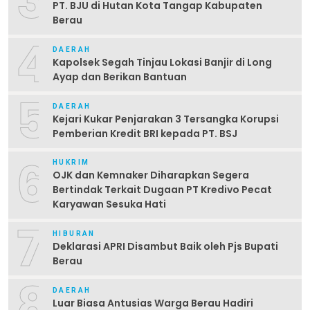
3
PT. BJU di Hutan Kota Tangap Kabupaten
Berau
4
DAERAH
Kapolsek Segah Tinjau Lokasi Banjir di Long
Ayap dan Berikan Bantuan
5
DAERAH
Kejari Kukar Penjarakan 3 Tersangka Korupsi
Pemberian Kredit BRI kepada PT. BSJ
6
HUKRIM
OJK dan Kemnaker Diharapkan Segera
Bertindak Terkait Dugaan PT Kredivo Pecat
Karyawan Sesuka Hati
7
HIBURAN
Deklarasi APRI Disambut Baik oleh Pjs Bupati
Berau
8
DAERAH
Luar Biasa Antusias Warga Berau Hadiri