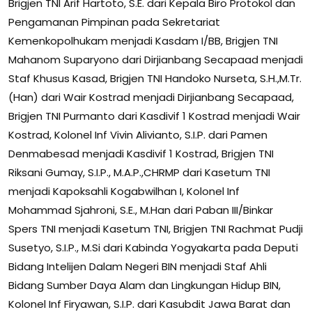
Brigjen TNI Arif Hartoto, S.E. dari Kepala Biro Protokol dan
Pengamanan Pimpinan pada Sekretariat
Kemenkopolhukam menjadi Kasdam I/BB, Brigjen TNI
Mahanom Suparyono dari Dirjianbang Secapaad menjadi
Staf Khusus Kasad, Brigjen TNI Handoko Nurseta, S.H.,M.Tr.
(Han) dari Wair Kostrad menjadi Dirjianbang Secapaad,
Brigjen TNI Purmanto dari Kasdivif 1 Kostrad menjadi Wair
Kostrad, Kolonel Inf Vivin Alivianto, S.I.P. dari Pamen
Denmabesad menjadi Kasdivif 1 Kostrad, Brigjen TNI
Riksani Gumay, S.I.P., M.A.P.,CHRMP dari Kasetum TNI
menjadi Kapoksahli Kogabwilhan I, Kolonel Inf
Mohammad Sjahroni, S.E., M.Han dari Paban III/Binkar
Spers TNI menjadi Kasetum TNI, Brigjen TNI Rachmat Pudji
Susetyo, S.I.P., M.Si dari Kabinda Yogyakarta pada Deputi
Bidang Intelijen Dalam Negeri BIN menjadi Staf Ahli
Bidang Sumber Daya Alam dan Lingkungan Hidup BIN,
Kolonel Inf Firyawan, S.I.P. dari Kasubdit Jawa Barat dan