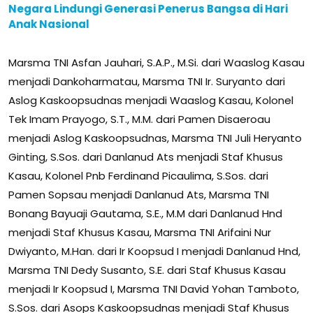
Negara Lindungi Generasi Penerus Bangsa di Hari
Anak Nasional
Marsma TNI Asfan Jauhari, S.A.P., M.Si. dari Waaslog Kasau
menjadi Dankoharmatau, Marsma TNI Ir. Suryanto dari
Aslog Kaskoopsudnas menjadi Waaslog Kasau, Kolonel
Tek Imam Prayogo, S.T., M.M. dari Pamen Disaeroau
menjadi Aslog Kaskoopsudnas, Marsma TNI Juli Heryanto
Ginting, S.Sos. dari Danlanud Ats menjadi Staf Khusus
Kasau, Kolonel Pnb Ferdinand Picaulima, S.Sos. dari
Pamen Sopsau menjadi Danlanud Ats, Marsma TNI
Bonang Bayuaji Gautama, S.E., M.M dari Danlanud Hnd
menjadi Staf Khusus Kasau, Marsma TNI Arifaini Nur
Dwiyanto, M.Han. dari Ir Koopsud I menjadi Danlanud Hnd,
Marsma TNI Dedy Susanto, S.E. dari Staf Khusus Kasau
menjadi Ir Koopsud I, Marsma TNI David Yohan Tamboto,
S.Sos. dari Asops Kaskoopsudnas menjadi Staf Khusus