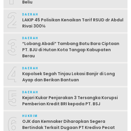
Beliu
2
DAERAH
LAKIP 45 Polisikan Kenaikan Tarif RSUD dr Abdul
Rivai 300℅
3
DAERAH
“Lobang Abadi” Tambang Batu Bara Ciptaan
PT. BJU di Hutan Kota Tangap Kabupaten
Berau
4
DAERAH
Kapolsek Segah Tinjau Lokasi Banjir di Long
Ayap dan Berikan Bantuan
5
DAERAH
Kejari Kukar Penjarakan 3 Tersangka Korupsi
Pemberian Kredit BRI kepada PT. BSJ
6
HUKRIM
OJK dan Kemnaker Diharapkan Segera
Bertindak Terkait Dugaan PT Kredivo Pecat