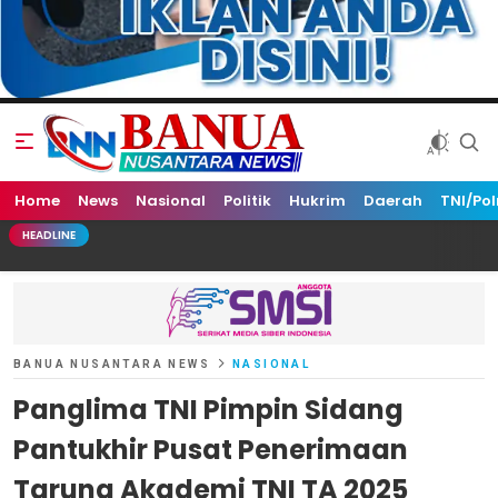
Home
Banua Nusantara News
News
Nasional
Politik
Hukrim
Daerah
TNI/Pol
HEADLINE
BANUA NUSANTARA NEWS
NASIONAL
Panglima TNI Pimpin Sidang
Pantukhir Pusat Penerimaan
Taruna Akademi TNI TA 2025