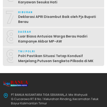
Karyawan Sesuka Hati
7
HIBURAN
Deklarasi APRI Disambut Baik oleh Pjs Bupati
Berau
8
DAERAH
Luar Biasa Antusias Warga Berau Hadiri
Kampanye Akbar MP-AW
9
TNI/POLRI
Polri Pastikan Situasi Tetap Kondusif
Menjelang Putusan Sengketa Pilkada di MK
PT BANUA NUSANTARA TIGA SEKAWAN,,Jl. Mis Wahyudi
G.Cucarowo RT.8 No. 1 Kelurahan Rinding, Kecamatan Teluk
Bayur Kalimantan Timur