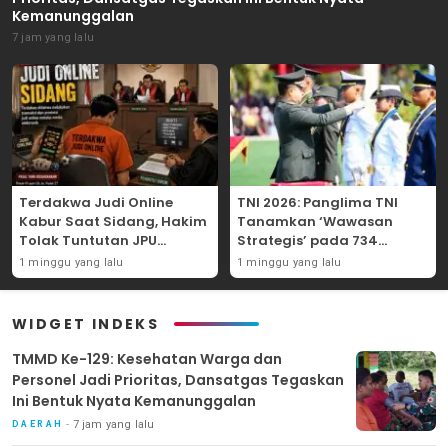
Kemanunggalan
7 jam yang lalu
Terdakwa Judi Online
TNI 2026: Panglima TNI
Kabur Saat Sidang, Hakim
Tanamkan ‘Wawasan
Tolak Tuntutan JPU
Strategis’ pada 734
Tanjung Perak karena
Perwira Baru, Tekankan
1 minggu yang lalu
1 minggu yang lalu
Gagal Hadirkan Hartono
Netralitas dan Integritas
Mutlak
WIDGET INDEKS
TMMD Ke-129: Kesehatan Warga dan
Personel Jadi Prioritas, Dansatgas Tegaskan
Ini Bentuk Nyata Kemanunggalan
7 jam yang lalu
DAERAH