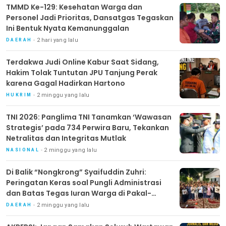
TMMD Ke-129: Kesehatan Warga dan
Personel Jadi Prioritas, Dansatgas Tegaskan
Ini Bentuk Nyata Kemanunggalan
2 hari yang lalu
DAERAH
Terdakwa Judi Online Kabur Saat Sidang,
Hakim Tolak Tuntutan JPU Tanjung Perak
karena Gagal Hadirkan Hartono
2 minggu yang lalu
HUKRIM
TNI 2026: Panglima TNI Tanamkan ‘Wawasan
Strategis’ pada 734 Perwira Baru, Tekankan
Netralitas dan Integritas Mutlak
2 minggu yang lalu
NASIONAL
Di Balik “Nongkrong” Syaifuddin Zuhri:
Peringatan Keras soal Pungli Administrasi
dan Batas Tegas Iuran Warga di Pakal-
Benowo
2 minggu yang lalu
DAERAH