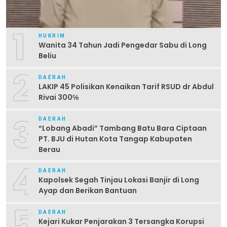
1
HUKRIM
Wanita 34 Tahun Jadi Pengedar Sabu di Long
Beliu
2
DAERAH
LAKIP 45 Polisikan Kenaikan Tarif RSUD dr Abdul
Rivai 300℅
3
DAERAH
“Lobang Abadi” Tambang Batu Bara Ciptaan
PT. BJU di Hutan Kota Tangap Kabupaten
Berau
4
DAERAH
Kapolsek Segah Tinjau Lokasi Banjir di Long
Ayap dan Berikan Bantuan
5
DAERAH
Kejari Kukar Penjarakan 3 Tersangka Korupsi