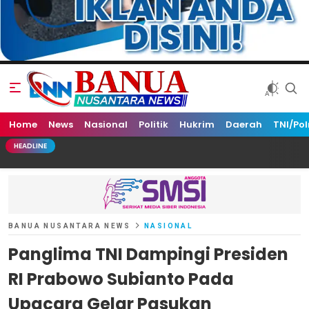
Home
Banua Nusantara News
News
Nasional
Politik
Hukrim
Daerah
TNI/Pol
HEADLINE
BANUA NUSANTARA NEWS
NASIONAL
Panglima TNI Dampingi Presiden
RI Prabowo Subianto Pada
Upacara Gelar Pasukan