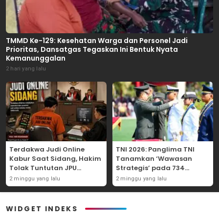
TMMD Ke-129: Kesehatan Warga dan Personel Jadi
Prioritas, Dansatgas Tegaskan Ini Bentuk Nyata
Kemanunggalan
2 hari yang lalu
Terdakwa Judi Online
TNI 2026: Panglima TNI
Kabur Saat Sidang, Hakim
Tanamkan ‘Wawasan
Tolak Tuntutan JPU
Strategis’ pada 734
Tanjung Perak karena
Perwira Baru, Tekankan
2 minggu yang lalu
2 minggu yang lalu
Gagal Hadirkan Hartono
Netralitas dan Integritas
Mutlak
WIDGET INDEKS