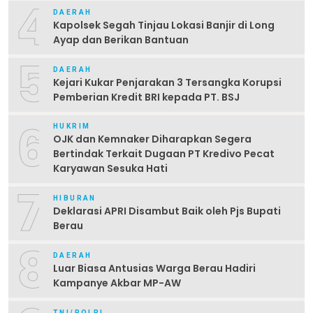
4
DAERAH
Kapolsek Segah Tinjau Lokasi Banjir di Long
Ayap dan Berikan Bantuan
5
DAERAH
Kejari Kukar Penjarakan 3 Tersangka Korupsi
Pemberian Kredit BRI kepada PT. BSJ
6
HUKRIM
OJK dan Kemnaker Diharapkan Segera
Bertindak Terkait Dugaan PT Kredivo Pecat
Karyawan Sesuka Hati
7
HIBURAN
Deklarasi APRI Disambut Baik oleh Pjs Bupati
Berau
8
DAERAH
Luar Biasa Antusias Warga Berau Hadiri
Kampanye Akbar MP-AW
TNI/POLRI