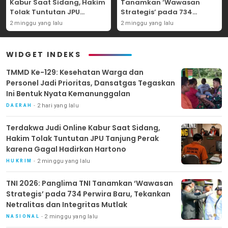
Kabur Saat Sidang, Hakim
Tanamkan ‘Wawasan
Tolak Tuntutan JPU
Strategis’ pada 734
Tanjung Perak karena
Perwira Baru, Tekankan
2 minggu yang lalu
2 minggu yang lalu
Gagal Hadirkan Hartono
Netralitas dan Integritas
Mutlak
WIDGET INDEKS
TMMD Ke-129: Kesehatan Warga dan
Personel Jadi Prioritas, Dansatgas Tegaskan
Ini Bentuk Nyata Kemanunggalan
2 hari yang lalu
DAERAH
Terdakwa Judi Online Kabur Saat Sidang,
Hakim Tolak Tuntutan JPU Tanjung Perak
karena Gagal Hadirkan Hartono
2 minggu yang lalu
HUKRIM
TNI 2026: Panglima TNI Tanamkan ‘Wawasan
Strategis’ pada 734 Perwira Baru, Tekankan
Netralitas dan Integritas Mutlak
2 minggu yang lalu
NASIONAL