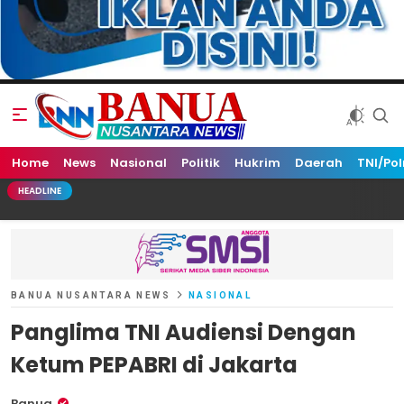
Home
Banua Nusantara News
News
Nasional
Politik
Hukrim
Daerah
TNI/Pol
HEADLINE
BANUA NUSANTARA NEWS
NASIONAL
Panglima TNI Audiensi Dengan
Ketum PEPABRI di Jakarta
Banua