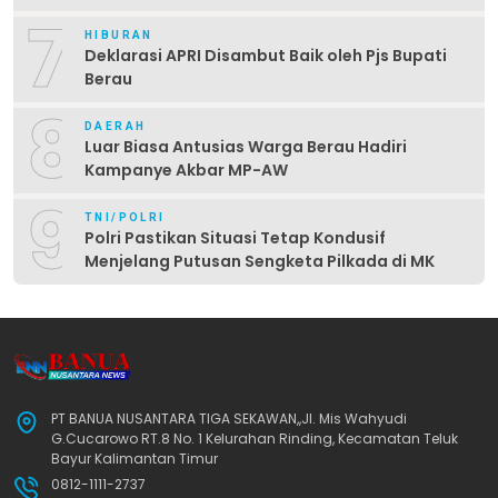
7
HIBURAN
Deklarasi APRI Disambut Baik oleh Pjs Bupati
Berau
8
DAERAH
Luar Biasa Antusias Warga Berau Hadiri
Kampanye Akbar MP-AW
9
TNI/POLRI
Polri Pastikan Situasi Tetap Kondusif
Menjelang Putusan Sengketa Pilkada di MK
PT BANUA NUSANTARA TIGA SEKAWAN,,Jl. Mis Wahyudi
G.Cucarowo RT.8 No. 1 Kelurahan Rinding, Kecamatan Teluk
Bayur Kalimantan Timur
0812-1111-2737