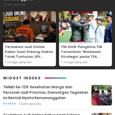
12 jam yang lalu
Terdakwa Judi Online
TNI 2026: Panglima TNI
Kabur Saat Sidang, Hakim
Tanamkan ‘Wawasan
Tolak Tuntutan JPU
Strategis’ pada 734
Tanjung Perak karena
Perwira Baru, Tekankan
1 minggu yang lalu
1 minggu yang lalu
Gagal Hadirkan Hartono
Netralitas dan Integritas
Mutlak
WIDGET INDEKS
TMMD Ke-129: Kesehatan Warga dan
Personel Jadi Prioritas, Dansatgas Tegaskan
Ini Bentuk Nyata Kemanunggalan
12 jam yang lalu
DAERAH
Terdakwa Judi Online Kabur Saat Sidang,