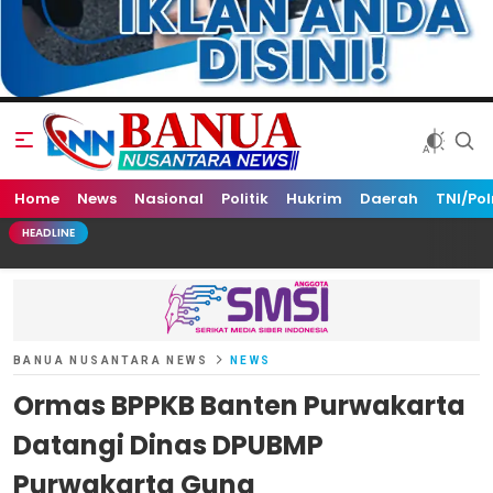
Home
Banua Nusantara News
News
Nasional
Politik
Hukrim
Daerah
TNI/Pol
HEADLINE
BANUA NUSANTARA NEWS
NEWS
Ormas BPPKB Banten Purwakarta
Datangi Dinas DPUBMP
Purwakarta Guna