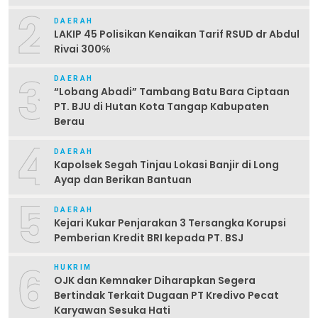
2
DAERAH
LAKIP 45 Polisikan Kenaikan Tarif RSUD dr Abdul
Rivai 300℅
3
DAERAH
“Lobang Abadi” Tambang Batu Bara Ciptaan
PT. BJU di Hutan Kota Tangap Kabupaten
Berau
4
DAERAH
Kapolsek Segah Tinjau Lokasi Banjir di Long
Ayap dan Berikan Bantuan
5
DAERAH
Kejari Kukar Penjarakan 3 Tersangka Korupsi
Pemberian Kredit BRI kepada PT. BSJ
6
HUKRIM
OJK dan Kemnaker Diharapkan Segera
Bertindak Terkait Dugaan PT Kredivo Pecat
Karyawan Sesuka Hati