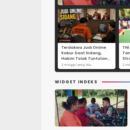
Terdakwa Judi Online
TNI
Kabur Saat Sidang,
Ta
Hakim Tolak Tuntutan
Str
JPU Tanjung Perak
Per
2 minggu yang lalu
2 mi
karena Gagal Hadirkan
Net
Hartono
Int
WIDGET INDEKS