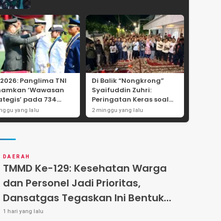
 2026: Panglima TNI
Di Balik “Nongkrong”
namkan ‘Wawasan
Syaifuddin Zuhri:
ategis’ pada 734
Peringatan Keras soal
wira Baru, Tekankan
Pungli Administrasi dan
nggu yang lalu
2 minggu yang lalu
ralitas dan
Batas Tegas Iuran
egritas Mutlak
Warga di Pakal-Benowo
DAERAH
TMMD Ke-129: Kesehatan Warga
dan Personel Jadi Prioritas,
Dansatgas Tegaskan Ini Bentuk
Nyata Kemanunggalan
1 hari yang lalu