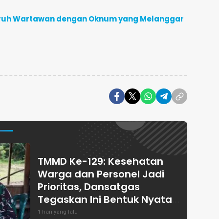
uruh Wartawan dengan Oknum yang Melanggar
TMMD Ke-129: Kesehatan
Warga dan Personel Jadi
Prioritas, Dansatgas
Tegaskan Ini Bentuk Nyata
Kemanunggalan
1 hari yang lalu