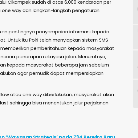
lui Cikampek sudah di atas 6.000 kendaraan per
a one way dan langkah-langkah pengaturan
ankan pentingnya penyampaian informasi kepada
. Untuk itu Polri telah menyiapkan sistem SMS
uk memberikan pemberitahuan kepada masyarakat
 rencana penerapan rekayasa jalan. Menurutnya,
ikan kepada masyarakat beberapa jam sebelum
berlakukan agar pemudik dapat mempersiapkan
flow atau one way diberlakukan, masyarakat akan
ast sehingga bisa menentukan jalur perjalanan
n ‘Wawasan Strategis’ pada 734 Perwira Baru,