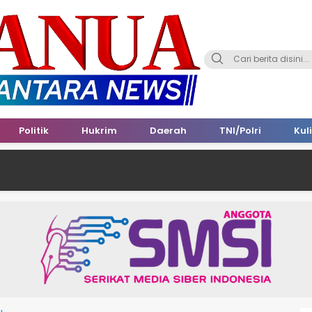
Politik
Hukrim
Daerah
TNI/Polri
Kul