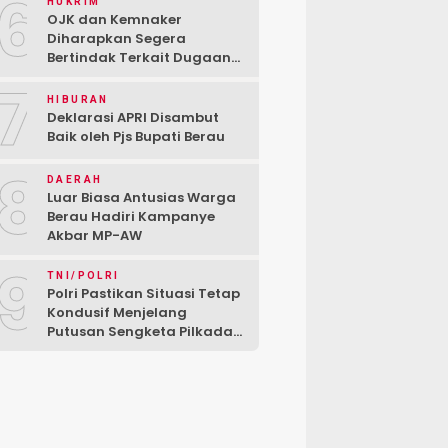
6
HUKRIM
OJK dan Kemnaker
Diharapkan Segera
Bertindak Terkait Dugaan
PT Kredivo Pecat Karyawan
7
Sesuka Hati
HIBURAN
Deklarasi APRI Disambut
Baik oleh Pjs Bupati Berau
8
DAERAH
Luar Biasa Antusias Warga
Berau Hadiri Kampanye
Akbar MP-AW
9
TNI/POLRI
Polri Pastikan Situasi Tetap
Kondusif Menjelang
Putusan Sengketa Pilkada
di MK