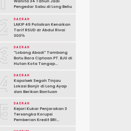
1
Wanita 34 Tahun Jadi
Pengedar Sabu di Long Beliu
2
DAERAH
LAKIP 45 Polisikan Kenaikan
Tarif RSUD dr Abdul Rivai
300℅
3
DAERAH
“Lobang Abadi” Tambang
Batu Bara Ciptaan PT. BJU di
Hutan Kota Tangap
Kabupaten Berau
4
DAERAH
Kapolsek Segah Tinjau
Lokasi Banjir di Long Ayap
dan Berikan Bantuan
5
DAERAH
Kejari Kukar Penjarakan 3
Tersangka Korupsi
Pemberian Kredit BRI
kepada PT. BSJ