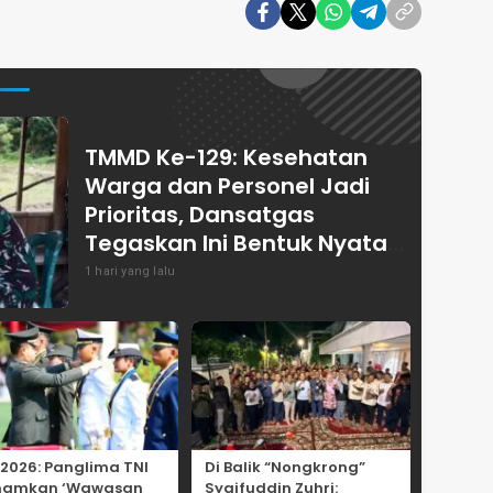
TMMD Ke-129: Kesehatan
Warga dan Personel Jadi
Prioritas, Dansatgas
Tegaskan Ini Bentuk Nyata
Kemanunggalan
1 hari yang lalu
 2026: Panglima TNI
Di Balik “Nongkrong”
namkan ‘Wawasan
Syaifuddin Zuhri: