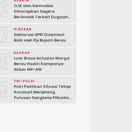
6
HUKRIM
OJK dan Kemnaker
Diharapkan Segera
Bertindak Terkait Dugaan
PT Kredivo Pecat Karyawan
7
Sesuka Hati
HIBURAN
Deklarasi APRI Disambut
Baik oleh Pjs Bupati Berau
8
DAERAH
Luar Biasa Antusias Warga
Berau Hadiri Kampanye
Akbar MP-AW
9
TNI/POLRI
Polri Pastikan Situasi Tetap
Kondusif Menjelang
Putusan Sengketa Pilkada
di MK