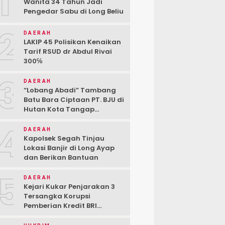
1
Wanita 34 Tahun Jadi
Pengedar Sabu di Long Beliu
2
DAERAH
LAKIP 45 Polisikan Kenaikan
Tarif RSUD dr Abdul Rivai
300℅
3
DAERAH
“Lobang Abadi” Tambang
Batu Bara Ciptaan PT. BJU di
Hutan Kota Tangap
Kabupaten Berau
4
DAERAH
Kapolsek Segah Tinjau
Lokasi Banjir di Long Ayap
dan Berikan Bantuan
5
DAERAH
Kejari Kukar Penjarakan 3
Tersangka Korupsi
Pemberian Kredit BRI
kepada PT. BSJ