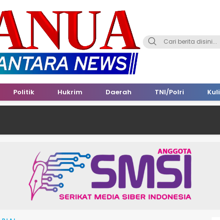
Politik
Hukrim
Daerah
TNI/Polri
Kul