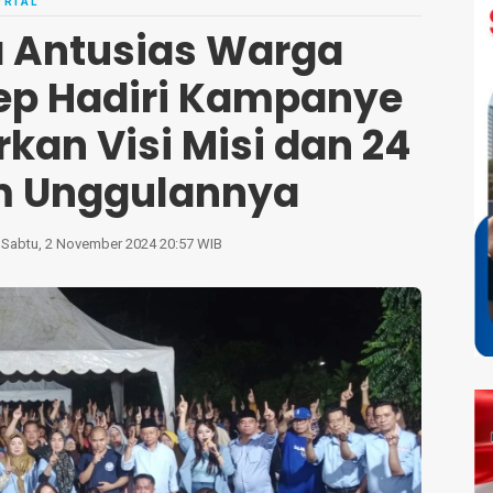
RIAL
a Antusias Warga
ep Hadiri Kampanye
an Visi Misi dan 24
m Unggulannya
Sabtu, 2 November 2024 20:57 WIB