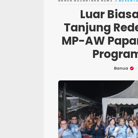
BANUA NUSANTARA NEWS
ADVERTO
Luar Bias
Tanjung Red
MP-AW Papark
Progra
Banua