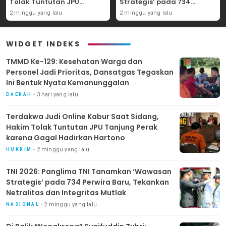
Tolak Tuntutan JPU
Strategis’ pada 734
Tanjung Perak karena
Perwira Baru, Tekankan
2 minggu yang lalu
2 minggu yang lalu
Gagal Hadirkan Hartono
Netralitas dan Integritas
Mutlak
WIDGET INDEKS
TMMD Ke-129: Kesehatan Warga dan
Personel Jadi Prioritas, Dansatgas Tegaskan
Ini Bentuk Nyata Kemanunggalan
3 hari yang lalu
DAERAH
Terdakwa Judi Online Kabur Saat Sidang,
Hakim Tolak Tuntutan JPU Tanjung Perak
karena Gagal Hadirkan Hartono
2 minggu yang lalu
HUKRIM
TNI 2026: Panglima TNI Tanamkan ‘Wawasan
Strategis’ pada 734 Perwira Baru, Tekankan
Netralitas dan Integritas Mutlak
2 minggu yang lalu
NASIONAL