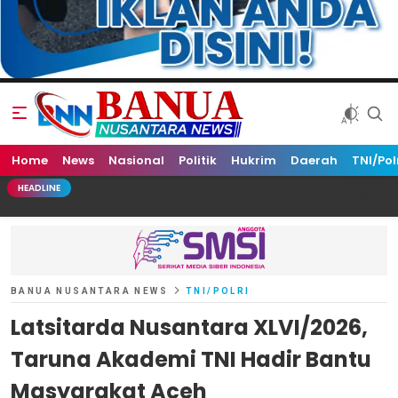
Home
Banua Nusantara News
News
Nasional
Politik
Hukrim
Daerah
TNI/Pol
HEADLINE
BANUA NUSANTARA NEWS
TNI/POLRI
Latsitarda Nusantara XLVI/2026,
Taruna Akademi TNI Hadir Bantu
Masyarakat Aceh