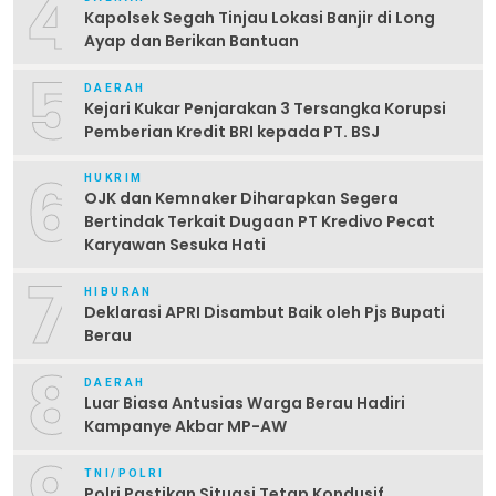
4
Kapolsek Segah Tinjau Lokasi Banjir di Long
Ayap dan Berikan Bantuan
5
DAERAH
Kejari Kukar Penjarakan 3 Tersangka Korupsi
Pemberian Kredit BRI kepada PT. BSJ
6
HUKRIM
OJK dan Kemnaker Diharapkan Segera
Bertindak Terkait Dugaan PT Kredivo Pecat
Karyawan Sesuka Hati
7
HIBURAN
Deklarasi APRI Disambut Baik oleh Pjs Bupati
Berau
8
DAERAH
Luar Biasa Antusias Warga Berau Hadiri
Kampanye Akbar MP-AW
TNI/POLRI
Polri Pastikan Situasi Tetap Kondusif