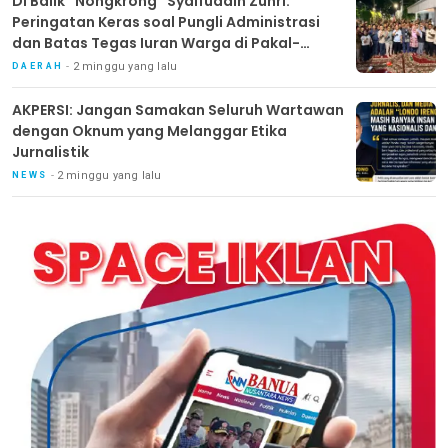
Di Balik “Nongkrong” Syaifuddin Zuhri:
Peringatan Keras soal Pungli Administrasi
dan Batas Tegas Iuran Warga di Pakal-
Benowo
2 minggu yang lalu
DAERAH
AKPERSI: Jangan Samakan Seluruh Wartawan
dengan Oknum yang Melanggar Etika
Jurnalistik
2 minggu yang lalu
NEWS