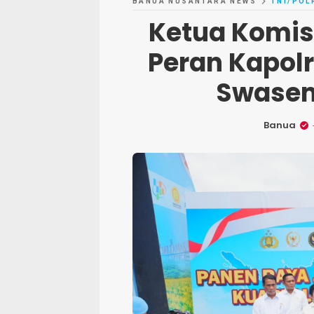
BANUA NUSANTARA NEWS
TNI/POL
Ketua Komisi
Peran Kapol
Swase
Banua