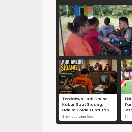
Terdakwa Judi Online
TNI
Kabur Saat Sidang,
Ta
Hakim Tolak Tuntutan
Str
JPU Tanjung Perak
Per
2 minggu yang lalu
2 mi
karena Gagal Hadirkan
Net
Hartono
Int