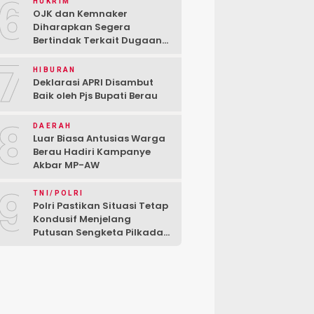
6
HUKRIM
OJK dan Kemnaker
Diharapkan Segera
Bertindak Terkait Dugaan
PT Kredivo Pecat Karyawan
7
Sesuka Hati
HIBURAN
Deklarasi APRI Disambut
Baik oleh Pjs Bupati Berau
8
DAERAH
Luar Biasa Antusias Warga
Berau Hadiri Kampanye
Akbar MP-AW
9
TNI/POLRI
Polri Pastikan Situasi Tetap
Kondusif Menjelang
Putusan Sengketa Pilkada
di MK