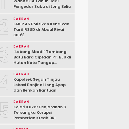
1
Wanita 34 Tahun Jadi
Pengedar Sabu di Long Beliu
2
DAERAH
LAKIP 45 Polisikan Kenaikan
Tarif RSUD dr Abdul Rivai
300℅
3
DAERAH
“Lobang Abadi” Tambang
Batu Bara Ciptaan PT. BJU di
Hutan Kota Tangap
Kabupaten Berau
4
DAERAH
Kapolsek Segah Tinjau
Lokasi Banjir di Long Ayap
dan Berikan Bantuan
5
DAERAH
Kejari Kukar Penjarakan 3
Tersangka Korupsi
Pemberian Kredit BRI
kepada PT. BSJ