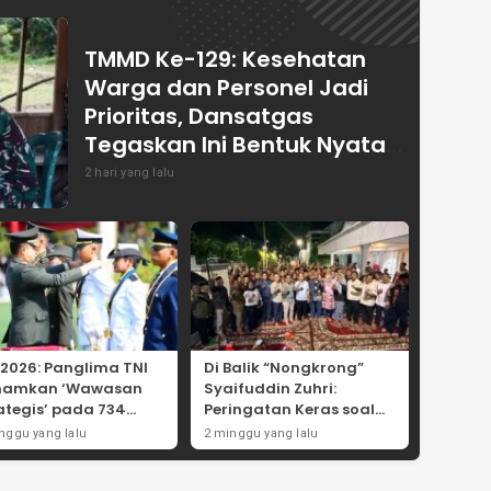
TMMD Ke-129: Kesehatan
Warga dan Personel Jadi
Prioritas, Dansatgas
Tegaskan Ini Bentuk Nyata
Kemanunggalan
2 hari yang lalu
 2026: Panglima TNI
Di Balik “Nongkrong”
namkan ‘Wawasan
Syaifuddin Zuhri:
ategis’ pada 734
Peringatan Keras soal
wira Baru, Tekankan
Pungli Administrasi dan
nggu yang lalu
2 minggu yang lalu
ralitas dan
Batas Tegas Iuran
egritas Mutlak
Warga di Pakal-Benowo