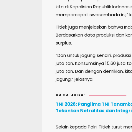
kita di Kepolisian Republik Indone
mempercepat swasembada ini,” ka
Titiek juga menjelaskan bahwa In
Berdasarkan data produksi dan kon
surplus.
“Dan untuk jagung sendiri, produks
juta ton. Konsumsinya 15,60 juta t
juta ton. Dan dengan demikian, ki
jagung,” jelasnya.
BACA JUGA:
TNI 2026: Panglima TNI Tanamka
Tekankan Netralitas dan Integr
Selain kepada Polri, Titiek turut