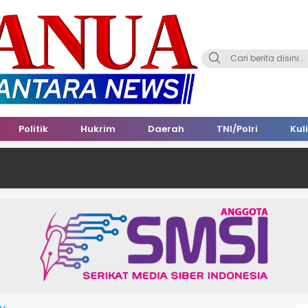
Politik
Hukrim
Daerah
TNI/Polri
Kul