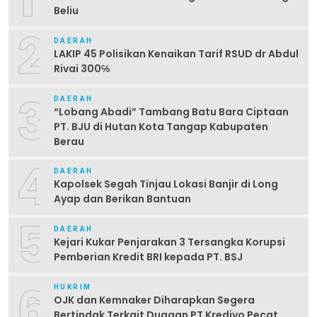
Beliu
2
DAERAH
LAKIP 45 Polisikan Kenaikan Tarif RSUD dr Abdul
Rivai 300℅
3
DAERAH
“Lobang Abadi” Tambang Batu Bara Ciptaan
PT. BJU di Hutan Kota Tangap Kabupaten
Berau
4
DAERAH
Kapolsek Segah Tinjau Lokasi Banjir di Long
Ayap dan Berikan Bantuan
5
DAERAH
Kejari Kukar Penjarakan 3 Tersangka Korupsi
Pemberian Kredit BRI kepada PT. BSJ
6
HUKRIM
OJK dan Kemnaker Diharapkan Segera
Bertindak Terkait Dugaan PT Kredivo Pecat