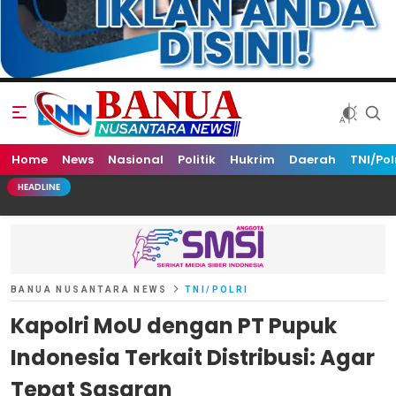
Home
Banua Nusantara News
News
Nasional
Politik
Hukrim
Daerah
TNI/Pol
HEADLINE
BANUA NUSANTARA NEWS
TNI/POLRI
Kapolri MoU dengan PT Pupuk
Indonesia Terkait Distribusi: Agar
Tepat Sasaran