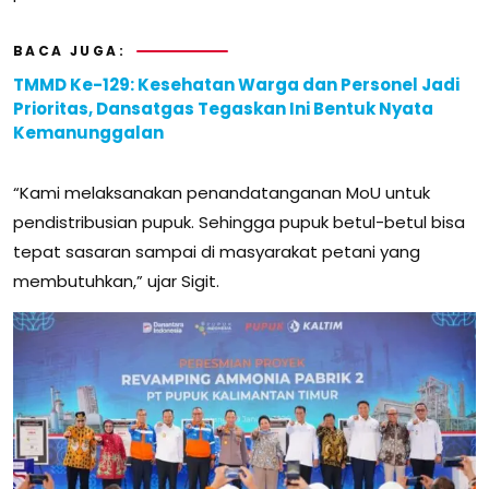
BACA JUGA:
TMMD Ke-129: Kesehatan Warga dan Personel Jadi
Prioritas, Dansatgas Tegaskan Ini Bentuk Nyata
Kemanunggalan
“Kami melaksanakan penandatanganan MoU untuk
pendistribusian pupuk. Sehingga pupuk betul-betul bisa
tepat sasaran sampai di masyarakat petani yang
membutuhkan,” ujar Sigit.