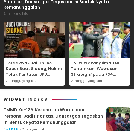
Prioritas, Dansatgas Tegaskan Ini Bentuk Nyata
Kemanunggalan
2 hari yang lalu
Terdakwa Judi Online
TNI 2026: Panglima TNI
Kabur Saat Sidang, Hakim
Tanamkan ‘Wawasan
Tolak Tuntutan JPU
Strategis’ pada 734
Tanjung Perak karena
Perwira Baru, Tekankan
2 minggu yang lalu
2 minggu yang lalu
Gagal Hadirkan Hartono
Netralitas dan Integritas
Mutlak
WIDGET INDEKS
TMMD Ke-129: Kesehatan Warga dan
Personel Jadi Prioritas, Dansatgas Tegaskan
Ini Bentuk Nyata Kemanunggalan
2 hari yang lalu
DAERAH