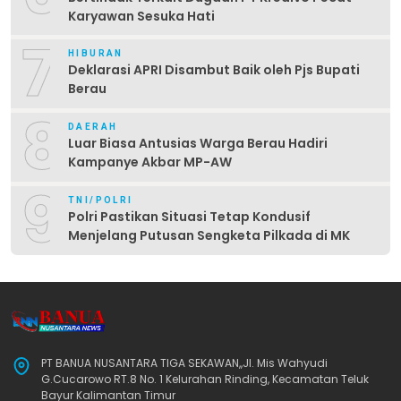
Karyawan Sesuka Hati
7
HIBURAN
Deklarasi APRI Disambut Baik oleh Pjs Bupati
Berau
8
DAERAH
Luar Biasa Antusias Warga Berau Hadiri
Kampanye Akbar MP-AW
9
TNI/POLRI
Polri Pastikan Situasi Tetap Kondusif
Menjelang Putusan Sengketa Pilkada di MK
PT BANUA NUSANTARA TIGA SEKAWAN,,Jl. Mis Wahyudi
G.Cucarowo RT.8 No. 1 Kelurahan Rinding, Kecamatan Teluk
Bayur Kalimantan Timur