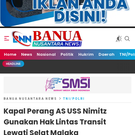
Home
Banua Nusantara News
News
Nasional
Politik
Hukrim
Daerah
TNI/Pol
HEADLINE
BANUA NUSANTARA NEWS
TNI/POLRI
Kapal Perang AS USS Nimitz
Gunakan Hak Lintas Transit
Lewati Selat Malaka