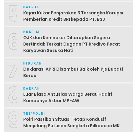
5
DAERAH
Kejari Kukar Penjarakan 3 Tersangka Korupsi
Pemberian Kredit BRI kepada PT. BSJ
6
HUKRIM
OJK dan Kemnaker Diharapkan Segera
Bertindak Terkait Dugaan PT Kredivo Pecat
Karyawan Sesuka Hati
7
HIBURAN
Deklarasi APRI Disambut Baik oleh Pjs Bupati
Berau
8
DAERAH
Luar Biasa Antusias Warga Berau Hadiri
Kampanye Akbar MP-AW
9
TNI/POLRI
Polri Pastikan Situasi Tetap Kondusif
Menjelang Putusan Sengketa Pilkada di MK