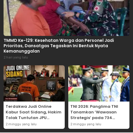
TMMD Ke-129: Kesehatan Warga dan Personel Jadi
Prioritas, Dansatgas Tegaskan Ini Bentuk Nyata
Kemanunggalan
2 hari yang lalu
Terdakwa Judi Online
TNI 2026: Panglima TNI
Kabur Saat Sidang, Hakim
Tanamkan ‘Wawasan
Tolak Tuntutan JPU
Strategis’ pada 734
Tanjung Perak karena
Perwira Baru, Tekankan
2 minggu yang lalu
2 minggu yang lalu
Gagal Hadirkan Hartono
Netralitas dan Integritas