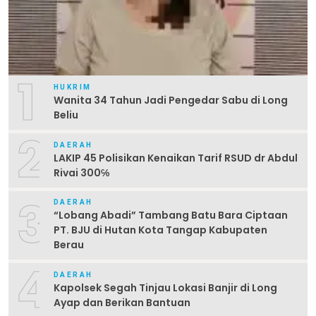
1
HUKRIM
Wanita 34 Tahun Jadi Pengedar Sabu di Long
Beliu
2
DAERAH
LAKIP 45 Polisikan Kenaikan Tarif RSUD dr Abdul
Rivai 300℅
3
DAERAH
“Lobang Abadi” Tambang Batu Bara Ciptaan
PT. BJU di Hutan Kota Tangap Kabupaten
Berau
4
DAERAH
Kapolsek Segah Tinjau Lokasi Banjir di Long
Ayap dan Berikan Bantuan