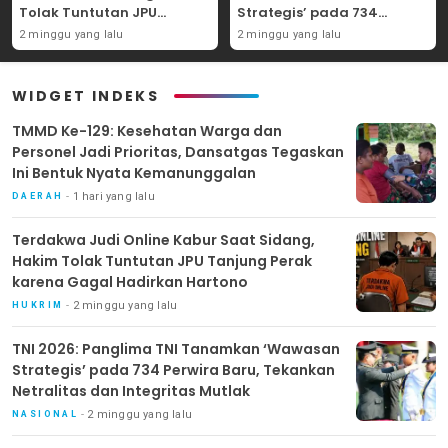
Tolak Tuntutan JPU
Strategis’ pada 734
Tanjung Perak karena
Perwira Baru, Tekankan
2 minggu yang lalu
2 minggu yang lalu
Gagal Hadirkan Hartono
Netralitas dan Integritas
Mutlak
WIDGET INDEKS
TMMD Ke-129: Kesehatan Warga dan
Personel Jadi Prioritas, Dansatgas Tegaskan
Ini Bentuk Nyata Kemanunggalan
1 hari yang lalu
DAERAH
Terdakwa Judi Online Kabur Saat Sidang,
Hakim Tolak Tuntutan JPU Tanjung Perak
karena Gagal Hadirkan Hartono
2 minggu yang lalu
HUKRIM
TNI 2026: Panglima TNI Tanamkan ‘Wawasan
Strategis’ pada 734 Perwira Baru, Tekankan
Netralitas dan Integritas Mutlak
2 minggu yang lalu
NASIONAL