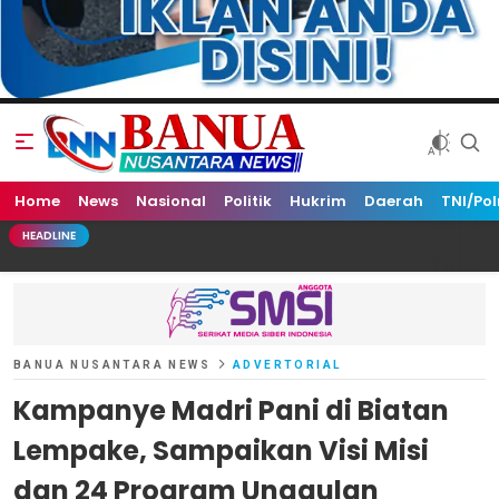
Home
Banua Nusantara News
News
Nasional
Politik
Hukrim
Daerah
TNI/Pol
HEADLINE
BANUA NUSANTARA NEWS
ADVERTORIAL
Kampanye Madri Pani di Biatan
Lempake, Sampaikan Visi Misi
dan 24 Program Unggulan