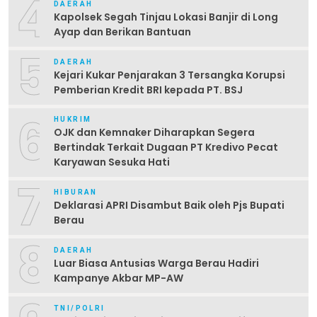
4
DAERAH
Kapolsek Segah Tinjau Lokasi Banjir di Long
Ayap dan Berikan Bantuan
5
DAERAH
Kejari Kukar Penjarakan 3 Tersangka Korupsi
Pemberian Kredit BRI kepada PT. BSJ
6
HUKRIM
OJK dan Kemnaker Diharapkan Segera
Bertindak Terkait Dugaan PT Kredivo Pecat
Karyawan Sesuka Hati
7
HIBURAN
Deklarasi APRI Disambut Baik oleh Pjs Bupati
Berau
8
DAERAH
Luar Biasa Antusias Warga Berau Hadiri
Kampanye Akbar MP-AW
TNI/POLRI