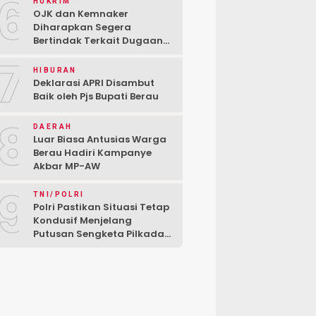
6
HUKRIM
OJK dan Kemnaker
Diharapkan Segera
Bertindak Terkait Dugaan
PT Kredivo Pecat Karyawan
7
Sesuka Hati
HIBURAN
Deklarasi APRI Disambut
Baik oleh Pjs Bupati Berau
8
DAERAH
Luar Biasa Antusias Warga
Berau Hadiri Kampanye
Akbar MP-AW
9
TNI/POLRI
Polri Pastikan Situasi Tetap
Kondusif Menjelang
Putusan Sengketa Pilkada
di MK