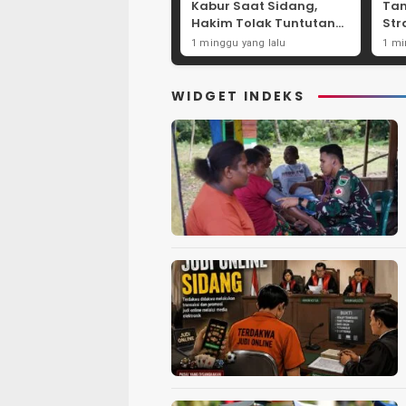
Kabur Saat Sidang,
Ta
Hakim Tolak Tuntutan
Str
JPU Tanjung Perak
Per
1 minggu yang lalu
1 mi
karena Gagal Hadirkan
Net
Hartono
Int
WIDGET INDEKS