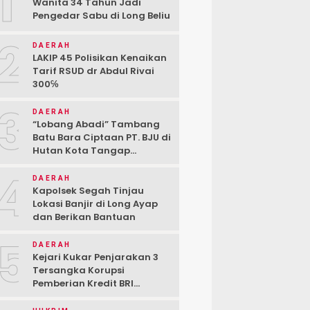
1
Wanita 34 Tahun Jadi
Pengedar Sabu di Long Beliu
2
DAERAH
LAKIP 45 Polisikan Kenaikan
Tarif RSUD dr Abdul Rivai
300℅
3
DAERAH
“Lobang Abadi” Tambang
Batu Bara Ciptaan PT. BJU di
Hutan Kota Tangap
Kabupaten Berau
4
DAERAH
Kapolsek Segah Tinjau
Lokasi Banjir di Long Ayap
dan Berikan Bantuan
5
DAERAH
Kejari Kukar Penjarakan 3
Tersangka Korupsi
Pemberian Kredit BRI
kepada PT. BSJ