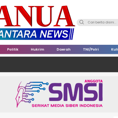
Politik
Hukrim
Daerah
TNI/Polri
Kul