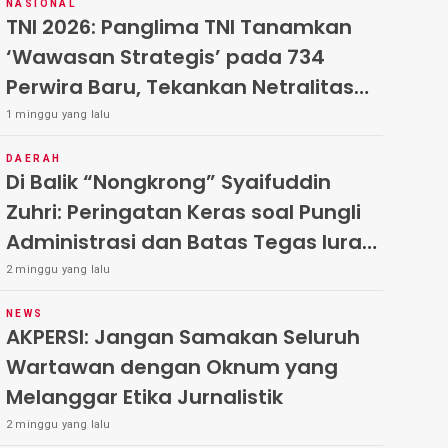
NASIONAL
TNI 2026: Panglima TNI Tanamkan
‘Wawasan Strategis’ pada 734
Perwira Baru, Tekankan Netralitas
dan Integritas Mutlak
1 minggu yang lalu
DAERAH
Di Balik “Nongkrong” Syaifuddin
Zuhri: Peringatan Keras soal Pungli
Administrasi dan Batas Tegas Iuran
Warga di Pakal-Benowo
2 minggu yang lalu
NEWS
AKPERSI: Jangan Samakan Seluruh
Wartawan dengan Oknum yang
Melanggar Etika Jurnalistik
2 minggu yang lalu