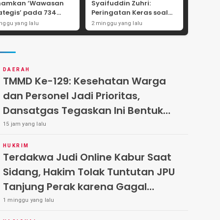
namkan ‘Wawasan
Syaifuddin Zuhri:
ategis’ pada 734
Peringatan Keras soal
wira Baru, Tekankan
Pungli Administrasi dan
nggu yang lalu
2 minggu yang lalu
ralitas dan
Batas Tegas Iuran
egritas Mutlak
Warga di Pakal-Benowo
DAERAH
TMMD Ke-129: Kesehatan Warga
dan Personel Jadi Prioritas,
Dansatgas Tegaskan Ini Bentuk
Nyata Kemanunggalan
15 jam yang lalu
HUKRIM
Terdakwa Judi Online Kabur Saat
Sidang, Hakim Tolak Tuntutan JPU
Tanjung Perak karena Gagal
Hadirkan Hartono
1 minggu yang lalu