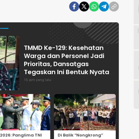
TMMD Ke-129: Kesehatan
Warga dan Personel Jadi
Prioritas, Dansatgas
Tegaskan Ini Bentuk Nyata
Kemanunggalan
15 jam yang lalu
 2026: Panglima TNI
Di Balik “Nongkrong”