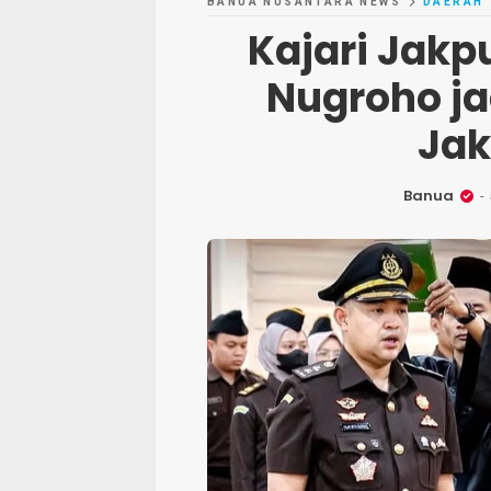
BANUA NUSANTARA NEWS
DAERAH
Kajari Jakpu
Nugroho jad
Jak
Banua