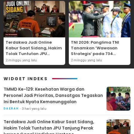
Terdakwa Judi Online
TNI 2026: Panglima TNI
Kabur Saat Sidang, Hakim
Tanamkan ‘Wawasan
Tolak Tuntutan JPU
Strategis’ pada 734
Tanjung Perak karena
Perwira Baru, Tekankan
2 minggu yang lalu
2 minggu yang lalu
Gagal Hadirkan Hartono
Netralitas dan Integritas
Mutlak
WIDGET INDEKS
TMMD Ke-129: Kesehatan Warga dan
Personel Jadi Prioritas, Dansatgas Tegaskan
Ini Bentuk Nyata Kemanunggalan
3 hari yang lalu
DAERAH
Terdakwa Judi Online Kabur Saat Sidang,
Hakim Tolak Tuntutan JPU Tanjung Perak