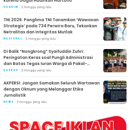
karena Gagal Hadirkan Hartono
2 minggu yang lalu
HUKRIM
TNI 2026: Panglima TNI Tanamkan ‘Wawasan
Strategis’ pada 734 Perwira Baru, Tekankan
Netralitas dan Integritas Mutlak
2 minggu yang lalu
NASIONAL
Di Balik “Nongkrong” Syaifuddin Zuhri:
Peringatan Keras soal Pungli Administrasi
dan Batas Tegas Iuran Warga di Pakal-
Benowo
2 minggu yang lalu
DAERAH
AKPERSI: Jangan Samakan Seluruh Wartawan
dengan Oknum yang Melanggar Etika
Jurnalistik
2 minggu yang lalu
NEWS