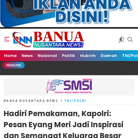
Home
Banua Nusantara News
News
Nasional
Politik
Hukrim
Daerah
TNI/Pol
HEADLINE
BANUA NUSANTARA NEWS
TNI/POLRI
Hadiri Pemakaman, Kapolri:
Pesan Eyang Meri Jadi Inspirasi
dan Semangat Keluarga Besar