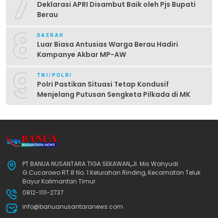
7
Deklarasi APRI Disambut Baik oleh Pjs Bupati
Berau
8
DAERAH
Luar Biasa Antusias Warga Berau Hadiri
Kampanye Akbar MP-AW
9
TNI/POLRI
Polri Pastikan Situasi Tetap Kondusif
Menjelang Putusan Sengketa Pilkada di MK
PT BANUA NUSANTARA TIGA SEKAWAN,,Jl. Mis Wahyudi
G.Cucarowo RT.8 No. 1 Kelurahan Rinding, Kecamatan Teluk
Bayur Kalimantan Timur
0812-1111-2737
info@banuanusantaranews.com