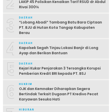
2
LAKIP 45 Polisikan Kenaikan Tarif RSUD dr Abdul
Rivai 300℅
3
DAERAH
“Lobang Abadi” Tambang Batu Bara Ciptaan
PT. BJU di Hutan Kota Tangap Kabupaten
Berau
4
DAERAH
Kapolsek Segah Tinjau Lokasi Banjir di Long
Ayap dan Berikan Bantuan
5
DAERAH
Kejari Kukar Penjarakan 3 Tersangka Korupsi
Pemberian Kredit BRI kepada PT. BSJ
6
HUKRIM
OJK dan Kemnaker Diharapkan Segera
Bertindak Terkait Dugaan PT Kredivo Pecat
Karyawan Sesuka Hati
HIBURAN