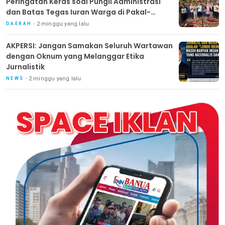
Peringatan Keras soal Pungli Administrasi
dan Batas Tegas Iuran Warga di Pakal-
Benowo
2 minggu yang lalu
DAERAH
AKPERSI: Jangan Samakan Seluruh Wartawan
dengan Oknum yang Melanggar Etika
Jurnalistik
2 minggu yang lalu
NEWS