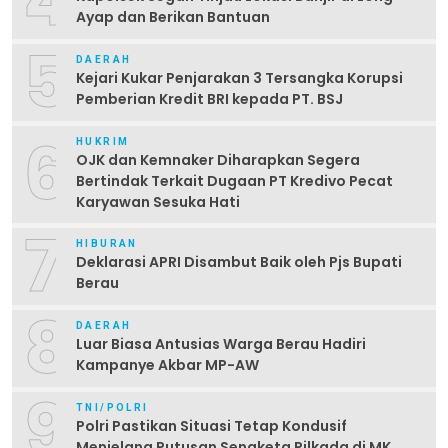
4
Ayap dan Berikan Bantuan
5
DAERAH
Kejari Kukar Penjarakan 3 Tersangka Korupsi
Pemberian Kredit BRI kepada PT. BSJ
6
HUKRIM
OJK dan Kemnaker Diharapkan Segera
Bertindak Terkait Dugaan PT Kredivo Pecat
Karyawan Sesuka Hati
7
HIBURAN
Deklarasi APRI Disambut Baik oleh Pjs Bupati
Berau
8
DAERAH
Luar Biasa Antusias Warga Berau Hadiri
Kampanye Akbar MP-AW
9
TNI/POLRI
Polri Pastikan Situasi Tetap Kondusif
Menjelang Putusan Sengketa Pilkada di MK