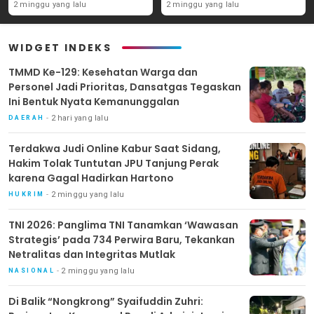
Tanjung Perak karena
Perwira Baru, Tekankan
2 minggu yang lalu
2 minggu yang lalu
Gagal Hadirkan Hartono
Netralitas dan Integritas
Mutlak
WIDGET INDEKS
TMMD Ke-129: Kesehatan Warga dan
Personel Jadi Prioritas, Dansatgas Tegaskan
Ini Bentuk Nyata Kemanunggalan
2 hari yang lalu
DAERAH
Terdakwa Judi Online Kabur Saat Sidang,
Hakim Tolak Tuntutan JPU Tanjung Perak
karena Gagal Hadirkan Hartono
2 minggu yang lalu
HUKRIM
TNI 2026: Panglima TNI Tanamkan ‘Wawasan
Strategis’ pada 734 Perwira Baru, Tekankan
Netralitas dan Integritas Mutlak
2 minggu yang lalu
NASIONAL
Di Balik “Nongkrong” Syaifuddin Zuhri: