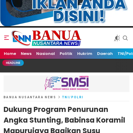
Home
Banua Nusantara News
News
Nasional
Politik
Hukrim
Daerah
TNI/Pol
HEADLINE
BANUA NUSANTARA NEWS
TNI/POLRI
Dukung Program Penurunan
Angka Stunting, Babinsa Koramil
Mapurujaya Bagikan Susu