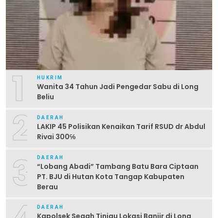
1
HUKRIM
Wanita 34 Tahun Jadi Pengedar Sabu di Long
Beliu
2
DAERAH
LAKIP 45 Polisikan Kenaikan Tarif RSUD dr Abdul
Rivai 300℅
3
DAERAH
“Lobang Abadi” Tambang Batu Bara Ciptaan
PT. BJU di Hutan Kota Tangap Kabupaten
Berau
DAERAH
Kapolsek Segah Tinjau Lokasi Banjir di Long