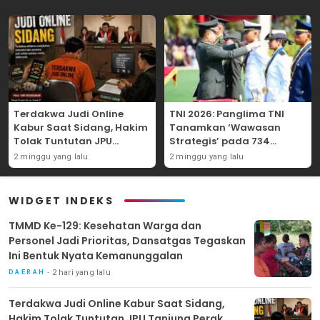
Terdakwa Judi Online
TNI 2026: Panglima TNI
Kabur Saat Sidang, Hakim
Tanamkan ‘Wawasan
Tolak Tuntutan JPU
Strategis’ pada 734
Tanjung Perak karena
Perwira Baru, Tekankan
2 minggu yang lalu
2 minggu yang lalu
Gagal Hadirkan Hartono
Netralitas dan Integritas
Mutlak
WIDGET INDEKS
TMMD Ke-129: Kesehatan Warga dan
Personel Jadi Prioritas, Dansatgas Tegaskan
Ini Bentuk Nyata Kemanunggalan
2 hari yang lalu
DAERAH
Terdakwa Judi Online Kabur Saat Sidang,
Hakim Tolak Tuntutan JPU Tanjung Perak