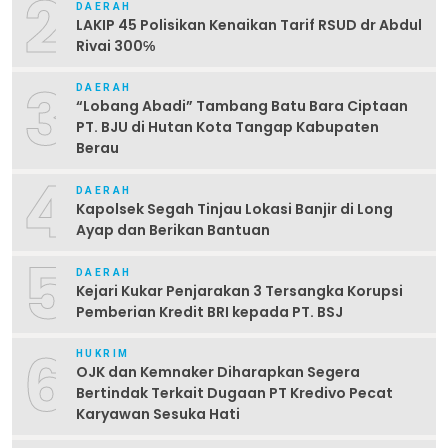
2
DAERAH
LAKIP 45 Polisikan Kenaikan Tarif RSUD dr Abdul
Rivai 300℅
3
DAERAH
“Lobang Abadi” Tambang Batu Bara Ciptaan
PT. BJU di Hutan Kota Tangap Kabupaten
Berau
4
DAERAH
Kapolsek Segah Tinjau Lokasi Banjir di Long
Ayap dan Berikan Bantuan
5
DAERAH
Kejari Kukar Penjarakan 3 Tersangka Korupsi
Pemberian Kredit BRI kepada PT. BSJ
6
HUKRIM
OJK dan Kemnaker Diharapkan Segera
Bertindak Terkait Dugaan PT Kredivo Pecat
Karyawan Sesuka Hati