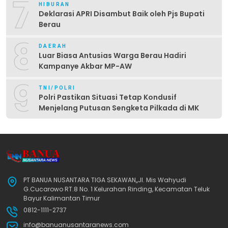
7
HIBURAN
Deklarasi APRI Disambut Baik oleh Pjs Bupati
Berau
8
DAERAH
Luar Biasa Antusias Warga Berau Hadiri
Kampanye Akbar MP-AW
9
TNI/POLRI
Polri Pastikan Situasi Tetap Kondusif
Menjelang Putusan Sengketa Pilkada di MK
PT BANUA NUSANTARA TIGA SEKAWAN,,Jl. Mis Wahyudi
G.Cucarowo RT.8 No. 1 Kelurahan Rinding, Kecamatan Teluk
Bayur Kalimantan Timur
0812-1111-2737
info@banuanusantaranews.com