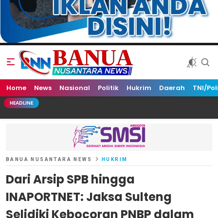
Home
Banua Nusantara News
News
Nasional
Politik
Hukrim
Daerah
TNI/Pol
HEADLINE
BANUA NUSANTARA NEWS
HUKRIM
Dari Arsip SPB hingga
INAPORTNET: Jaksa Sulteng
Selidiki Kebocoran PNBP dalam