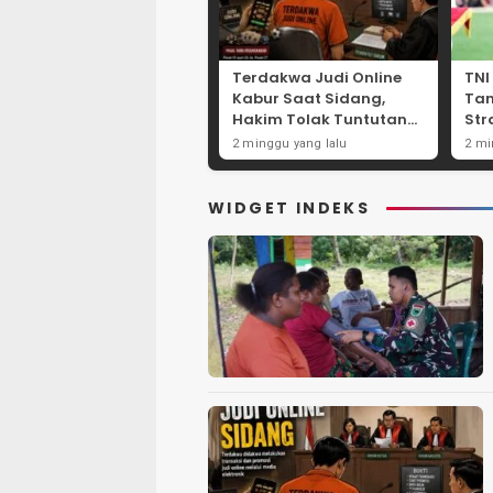
Terdakwa Judi Online
TNI
Kabur Saat Sidang,
Ta
Hakim Tolak Tuntutan
Str
JPU Tanjung Perak
Per
2 minggu yang lalu
2 mi
karena Gagal Hadirkan
Net
Hartono
Int
WIDGET INDEKS