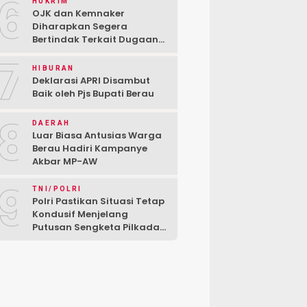
6
HUKRIM
OJK dan Kemnaker
Diharapkan Segera
Bertindak Terkait Dugaan
PT Kredivo Pecat Karyawan
7
Sesuka Hati
HIBURAN
Deklarasi APRI Disambut
Baik oleh Pjs Bupati Berau
8
DAERAH
Luar Biasa Antusias Warga
Berau Hadiri Kampanye
Akbar MP-AW
9
TNI/POLRI
Polri Pastikan Situasi Tetap
Kondusif Menjelang
Putusan Sengketa Pilkada
di MK