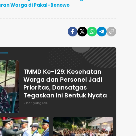
Iuran Warga di Pakal-Benowo
TMMD Ke-129: Kesehatan
Warga dan Personel Jadi
Prioritas, Dansatgas
Tegaskan Ini Bentuk Nyata
Kemanunggalan
2 hari yang lalu