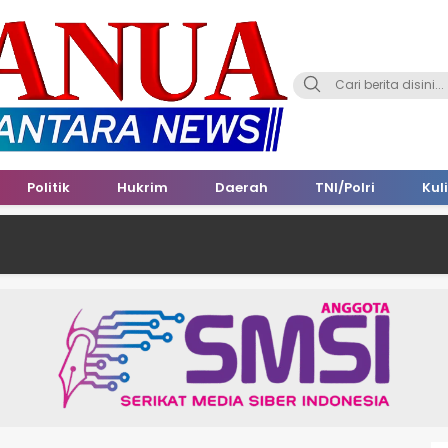
Politik
Hukrim
Daerah
TNI/Polri
Kul