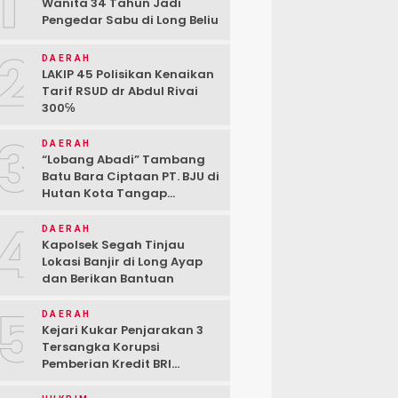
1
Wanita 34 Tahun Jadi
Pengedar Sabu di Long Beliu
2
DAERAH
LAKIP 45 Polisikan Kenaikan
Tarif RSUD dr Abdul Rivai
300℅
3
DAERAH
“Lobang Abadi” Tambang
Batu Bara Ciptaan PT. BJU di
Hutan Kota Tangap
Kabupaten Berau
4
DAERAH
Kapolsek Segah Tinjau
Lokasi Banjir di Long Ayap
dan Berikan Bantuan
5
DAERAH
Kejari Kukar Penjarakan 3
Tersangka Korupsi
Pemberian Kredit BRI
kepada PT. BSJ