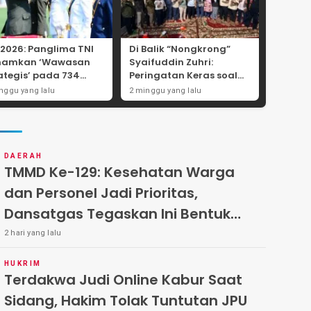
 2026: Panglima TNI
Di Balik “Nongkrong”
namkan ‘Wawasan
Syaifuddin Zuhri:
ategis’ pada 734
Peringatan Keras soal
wira Baru, Tekankan
Pungli Administrasi dan
nggu yang lalu
2 minggu yang lalu
ralitas dan
Batas Tegas Iuran
egritas Mutlak
Warga di Pakal-Benowo
DAERAH
TMMD Ke-129: Kesehatan Warga
dan Personel Jadi Prioritas,
Dansatgas Tegaskan Ini Bentuk
Nyata Kemanunggalan
2 hari yang lalu
HUKRIM
Terdakwa Judi Online Kabur Saat
Sidang, Hakim Tolak Tuntutan JPU