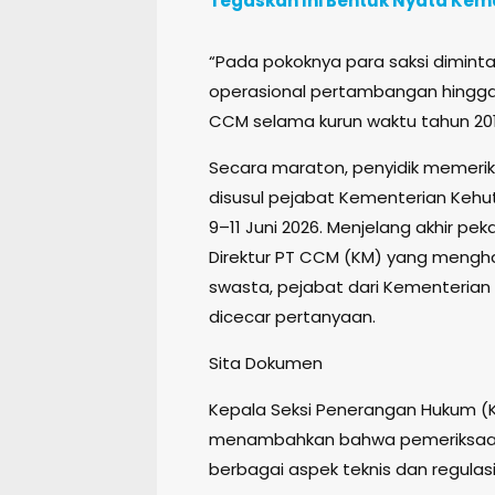
Tegaskan Ini Bentuk Nyata Ke
“Pada pokoknya para saksi dimint
operasional pertambangan hingga i
CCM selama kurun waktu tahun 201
Secara maraton, penyidik memeriks
disusul pejabat Kementerian Kehu
9–11 Juni 2026. Menjelang akhir p
Direktur PT CCM (KM) yang mengha
swasta, pejabat dari Kementerian
dicecar pertanyaan.
Sita Dokumen
Kepala Seksi Penerangan Hukum (Ka
menambahkan bahwa pemeriksaan 
berbagai aspek teknis dan regula