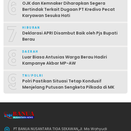
6
OJK dan Kemnaker Diharapkan Segera
Bertindak Terkait Dugaan PT Kredivo Pecat
Karyawan Sesuka Hati
7
HIBURAN
Deklarasi APRI Disambut Baik oleh Pjs Bupati
Berau
8
DAERAH
Luar Biasa Antusias Warga Berau Hadiri
Kampanye Akbar MP-AW
9
TNI/POLRI
Polri Pastikan Situasi Tetap Kondusif
Menjelang Putusan Sengketa Pilkada di MK
PT BANUA NUSANTARA TIGA SEKAWAN,,Jl. Mis Wahyudi