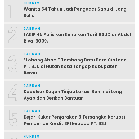
1
HUKRIM
Wanita 34 Tahun Jadi Pengedar Sabu di Long
Beliu
2
DAERAH
LAKIP 45 Polisikan Kenaikan Tarif RSUD dr Abdul
Rivai 300℅
3
DAERAH
“Lobang Abadi” Tambang Batu Bara Ciptaan
PT. BJU di Hutan Kota Tangap Kabupaten
Berau
4
DAERAH
Kapolsek Segah Tinjau Lokasi Banjir di Long
Ayap dan Berikan Bantuan
5
DAERAH
Kejari Kukar Penjarakan 3 Tersangka Korupsi
Pemberian Kredit BRI kepada PT. BSJ
HUKRIM