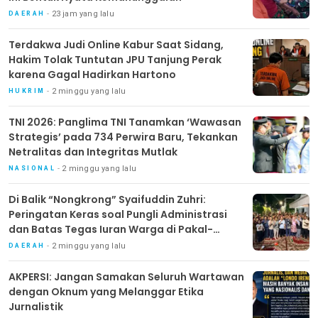
23 jam yang lalu
DAERAH
Terdakwa Judi Online Kabur Saat Sidang,
Hakim Tolak Tuntutan JPU Tanjung Perak
karena Gagal Hadirkan Hartono
2 minggu yang lalu
HUKRIM
TNI 2026: Panglima TNI Tanamkan ‘Wawasan
Strategis’ pada 734 Perwira Baru, Tekankan
Netralitas dan Integritas Mutlak
2 minggu yang lalu
NASIONAL
Di Balik “Nongkrong” Syaifuddin Zuhri:
Peringatan Keras soal Pungli Administrasi
dan Batas Tegas Iuran Warga di Pakal-
Benowo
2 minggu yang lalu
DAERAH
AKPERSI: Jangan Samakan Seluruh Wartawan
dengan Oknum yang Melanggar Etika
Jurnalistik