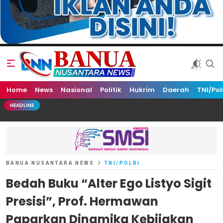
Home
Banua Nusantara News
News
Nasional
Politik
Hukrim
Daerah
TNI/Pol
HEADLINE
BANUA NUSANTARA NEWS
TNI/POLRI
Bedah Buku “Alter Ego Listyo Sigit
Presisi”, Prof. Hermawan
Paparkan Dinamika Kebijakan