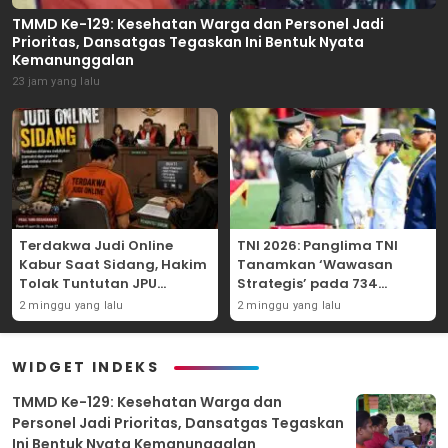
TMMD Ke-129: Kesehatan Warga dan Personel Jadi
Prioritas, Dansatgas Tegaskan Ini Bentuk Nyata
Kemanunggalan
23 jam yang lalu
Terdakwa Judi Online
TNI 2026: Panglima TNI
Kabur Saat Sidang, Hakim
Tanamkan ‘Wawasan
Tolak Tuntutan JPU
Strategis’ pada 734
Tanjung Perak karena
Perwira Baru, Tekankan
2 minggu yang lalu
2 minggu yang lalu
Gagal Hadirkan Hartono
Netralitas dan Integritas
Mutlak
WIDGET INDEKS
TMMD Ke-129: Kesehatan Warga dan
Personel Jadi Prioritas, Dansatgas Tegaskan
Ini Bentuk Nyata Kemanunggalan