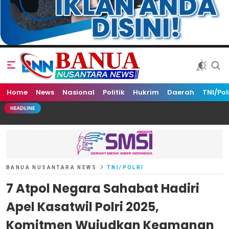
Home
Banua Nusantara News
News
Nasional
Politik
Hukrim
Daerah
TNI/Pol
HEADLINE
BANUA NUSANTARA NEWS
TNI/POLRI
7 Atpol Negara Sahabat Hadiri
Apel Kasatwil Polri 2025,
Komitmen Wujudkan Keamanan