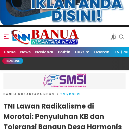
Home
Banua Nusantara News
News
Nasional
Politik
Hukrim
Daerah
TNI/Pol
HEADLINE
BANUA NUSANTARA NEWS
TNI/POLRI
TNI Lawan Radikalisme di
Morotai: Penyuluhan KB dan
Toleransi Bangun Desa Harmonis