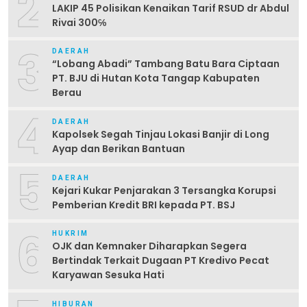
2
LAKIP 45 Polisikan Kenaikan Tarif RSUD dr Abdul
Rivai 300℅
3
DAERAH
“Lobang Abadi” Tambang Batu Bara Ciptaan
PT. BJU di Hutan Kota Tangap Kabupaten
Berau
4
DAERAH
Kapolsek Segah Tinjau Lokasi Banjir di Long
Ayap dan Berikan Bantuan
5
DAERAH
Kejari Kukar Penjarakan 3 Tersangka Korupsi
Pemberian Kredit BRI kepada PT. BSJ
6
HUKRIM
OJK dan Kemnaker Diharapkan Segera
Bertindak Terkait Dugaan PT Kredivo Pecat
Karyawan Sesuka Hati
HIBURAN