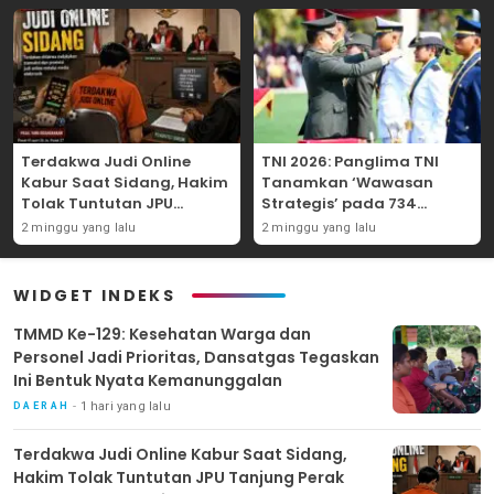
Terdakwa Judi Online
TNI 2026: Panglima TNI
Kabur Saat Sidang, Hakim
Tanamkan ‘Wawasan
Tolak Tuntutan JPU
Strategis’ pada 734
Tanjung Perak karena
Perwira Baru, Tekankan
2 minggu yang lalu
2 minggu yang lalu
Gagal Hadirkan Hartono
Netralitas dan Integritas
Mutlak
WIDGET INDEKS
TMMD Ke-129: Kesehatan Warga dan
Personel Jadi Prioritas, Dansatgas Tegaskan
Ini Bentuk Nyata Kemanunggalan
1 hari yang lalu
DAERAH
Terdakwa Judi Online Kabur Saat Sidang,
Hakim Tolak Tuntutan JPU Tanjung Perak