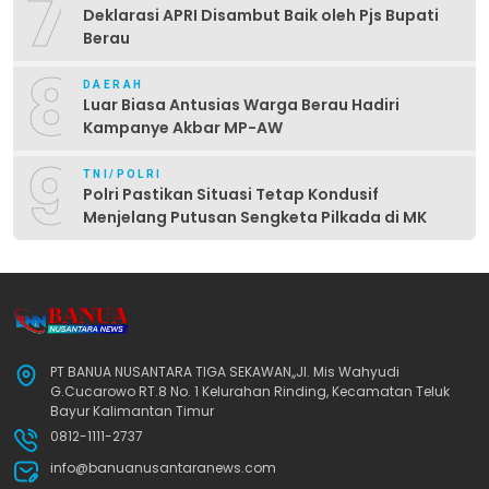
7
Deklarasi APRI Disambut Baik oleh Pjs Bupati
Berau
8
DAERAH
Luar Biasa Antusias Warga Berau Hadiri
Kampanye Akbar MP-AW
9
TNI/POLRI
Polri Pastikan Situasi Tetap Kondusif
Menjelang Putusan Sengketa Pilkada di MK
PT BANUA NUSANTARA TIGA SEKAWAN,,Jl. Mis Wahyudi
G.Cucarowo RT.8 No. 1 Kelurahan Rinding, Kecamatan Teluk
Bayur Kalimantan Timur
0812-1111-2737
info@banuanusantaranews.com