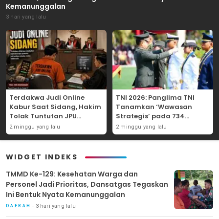
Kemanunggalan
3 hari yang lalu
Terdakwa Judi Online
TNI 2026: Panglima TNI
Kabur Saat Sidang, Hakim
Tanamkan ‘Wawasan
Tolak Tuntutan JPU
Strategis’ pada 734
Tanjung Perak karena
Perwira Baru, Tekankan
2 minggu yang lalu
2 minggu yang lalu
Gagal Hadirkan Hartono
Netralitas dan Integritas
Mutlak
WIDGET INDEKS
TMMD Ke-129: Kesehatan Warga dan
Personel Jadi Prioritas, Dansatgas Tegaskan
Ini Bentuk Nyata Kemanunggalan
3 hari yang lalu
DAERAH