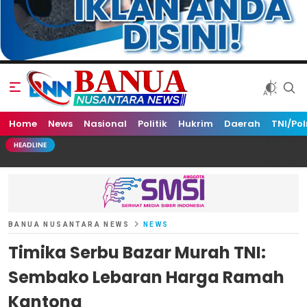
Home
Banua Nusantara News
News
Nasional
Politik
Hukrim
Daerah
TNI/Pol
HEADLINE
BANUA NUSANTARA NEWS
NEWS
Timika Serbu Bazar Murah TNI:
Sembako Lebaran Harga Ramah
Kantong