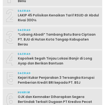
Beliu
2
DAERAH
LAKIP 45 Polisikan Kenaikan Tarif RSUD dr Abdul
Rivai 300℅
3
DAERAH
“Lobang Abadi” Tambang Batu Bara Ciptaan
PT. BJU di Hutan Kota Tangap Kabupaten
Berau
4
DAERAH
Kapolsek Segah Tinjau Lokasi Banjir di Long
Ayap dan Berikan Bantuan
5
DAERAH
Kejari Kukar Penjarakan 3 Tersangka Korupsi
Pemberian Kredit BRI kepada PT. BSJ
6
HUKRIM
OJK dan Kemnaker Diharapkan Segera
Bertindak Terkait Dugaan PT Kredivo Pecat