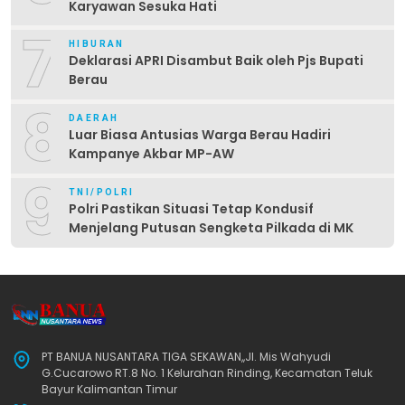
Karyawan Sesuka Hati
7
HIBURAN
Deklarasi APRI Disambut Baik oleh Pjs Bupati
Berau
8
DAERAH
Luar Biasa Antusias Warga Berau Hadiri
Kampanye Akbar MP-AW
9
TNI/POLRI
Polri Pastikan Situasi Tetap Kondusif
Menjelang Putusan Sengketa Pilkada di MK
PT BANUA NUSANTARA TIGA SEKAWAN,,Jl. Mis Wahyudi
G.Cucarowo RT.8 No. 1 Kelurahan Rinding, Kecamatan Teluk
Bayur Kalimantan Timur