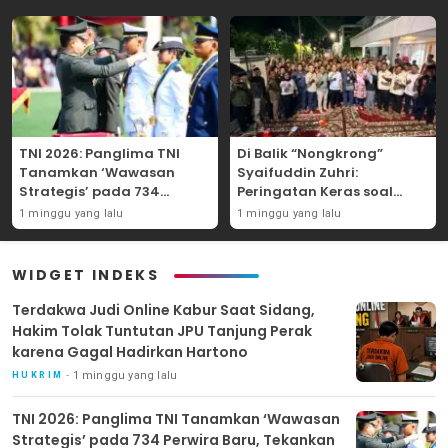
TNI 2026: Panglima TNI
Di Balik “Nongkrong”
Tanamkan ‘Wawasan
Syaifuddin Zuhri:
Strategis’ pada 734
Peringatan Keras soal
Perwira Baru, Tekankan
Pungli Administrasi dan
1 minggu yang lalu
1 minggu yang lalu
Netralitas dan Integritas
Batas Tegas Iuran Warga
Mutlak
di Pakal-Benowo
WIDGET INDEKS
Terdakwa Judi Online Kabur Saat Sidang,
Hakim Tolak Tuntutan JPU Tanjung Perak
karena Gagal Hadirkan Hartono
1 minggu yang lalu
HUKRIM
TNI 2026: Panglima TNI Tanamkan ‘Wawasan
Strategis’ pada 734 Perwira Baru, Tekankan