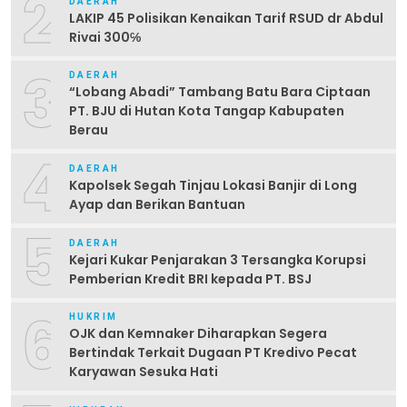
2
DAERAH
LAKIP 45 Polisikan Kenaikan Tarif RSUD dr Abdul
Rivai 300℅
3
DAERAH
“Lobang Abadi” Tambang Batu Bara Ciptaan
PT. BJU di Hutan Kota Tangap Kabupaten
Berau
4
DAERAH
Kapolsek Segah Tinjau Lokasi Banjir di Long
Ayap dan Berikan Bantuan
5
DAERAH
Kejari Kukar Penjarakan 3 Tersangka Korupsi
Pemberian Kredit BRI kepada PT. BSJ
6
HUKRIM
OJK dan Kemnaker Diharapkan Segera
Bertindak Terkait Dugaan PT Kredivo Pecat
Karyawan Sesuka Hati