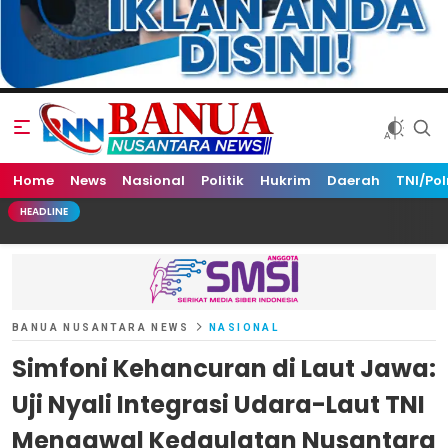
Home
Banua Nusantara News
News
Nasional
Politik
Hukrim
Daerah
TNI/Pol
HEADLINE
BANUA NUSANTARA NEWS
NASIONAL
Simfoni Kehancuran di Laut Jawa:
Uji Nyali Integrasi Udara-Laut TNI
Mengawal Kedaulatan Nusantara