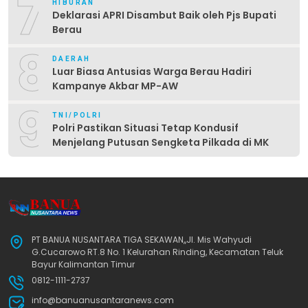
7
HIBURAN
Deklarasi APRI Disambut Baik oleh Pjs Bupati
Berau
8
DAERAH
Luar Biasa Antusias Warga Berau Hadiri
Kampanye Akbar MP-AW
9
TNI/POLRI
Polri Pastikan Situasi Tetap Kondusif
Menjelang Putusan Sengketa Pilkada di MK
PT BANUA NUSANTARA TIGA SEKAWAN,,Jl. Mis Wahyudi
G.Cucarowo RT.8 No. 1 Kelurahan Rinding, Kecamatan Teluk
Bayur Kalimantan Timur
0812-1111-2737
info@banuanusantaranews.com