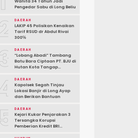
1
Wanita 34 Tahun Jadi
Pengedar Sabu di Long Beliu
2
DAERAH
LAKIP 45 Polisikan Kenaikan
Tarif RSUD dr Abdul Rivai
300℅
3
DAERAH
“Lobang Abadi” Tambang
Batu Bara Ciptaan PT. BJU di
Hutan Kota Tangap
Kabupaten Berau
4
DAERAH
Kapolsek Segah Tinjau
Lokasi Banjir di Long Ayap
dan Berikan Bantuan
5
DAERAH
Kejari Kukar Penjarakan 3
Tersangka Korupsi
Pemberian Kredit BRI
kepada PT. BSJ