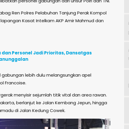
libatkan personel gabungan dari unsur Polri dan TNI.
Kabag Ren Polres Pelabuhan Tanjung Perak Kompol
r di lapangan Kasat Intelkam AKP Amir Mahmud dan
an Personel Jadi Prioritas, Dansatgas
manunggalan
el gabungan lebih dulu melangsungkan apel
l Francoise.
erak menyisir sejumlah titik vital dan area rawan.
 Jakarta, berlanjut ke Jalan Kembang Jepun, hingga
uramadu di Jalan Kedung Cowek.