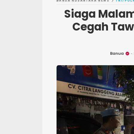
BANUA NUSANTARA NEWS
TNI/POL
Siaga Malam
Cegah Taw
Banua