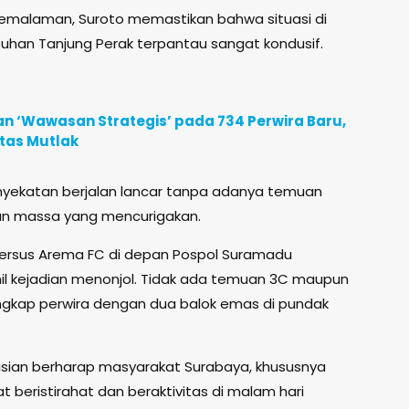
 semalaman, Suroto memastikan bahwa situasi di
buhan Tanjung Perak terpantau sangat kondusif.
n ‘Wawasan Strategis’ pada 734 Perwira Baru,
itas Mutlak
nyekatan berjalan lancar tanpa adanya temuan
an massa yang mencurigakan.
versus Arema FC di depan Pospol Suramadu
hil kejadian menonjol. Tidak ada temuan 3C maupun
ngkap perwira dengan dua balok emas di pundak
olisian berharap masyarakat Surabaya, khususnya
t beristirahat dan beraktivitas di malam hari