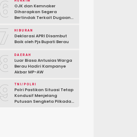
6
HUKRIM
OJK dan Kemnaker
Diharapkan Segera
Bertindak Terkait Dugaan
PT Kredivo Pecat Karyawan
7
Sesuka Hati
HIBURAN
Deklarasi APRI Disambut
Baik oleh Pjs Bupati Berau
8
DAERAH
Luar Biasa Antusias Warga
Berau Hadiri Kampanye
Akbar MP-AW
9
TNI/POLRI
Polri Pastikan Situasi Tetap
Kondusif Menjelang
Putusan Sengketa Pilkada
di MK