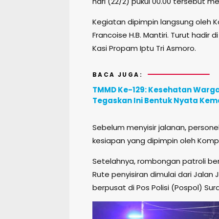
hari (22/2) pukul 00.00 tersebut me
Kegiatan dipimpin langsung oleh 
Francoise H.B. Mantiri. Turut hadi
Kasi Propam Iptu Tri Asmoro.
BACA JUGA:
TMMD Ke-129: Kesehatan Warga d
Tegaskan Ini Bentuk Nyata Ke
Sebelum menyisir jalanan, person
kesiapan yang dipimpin oleh Kompo
Setelahnya, rombongan patroli berg
Rute penyisiran dimulai dari Jalan
berpusat di Pos Polisi (Pospol) S