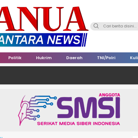
Politik
Hukrim
Daerah
TNI/Polri
Kul