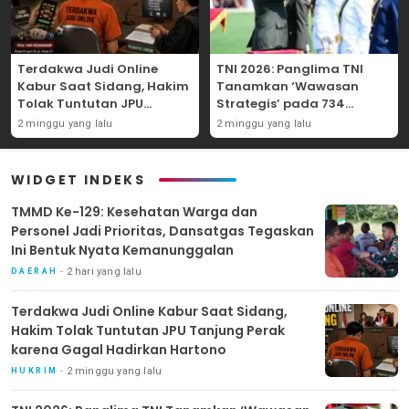
Terdakwa Judi Online
TNI 2026: Panglima TNI
Kabur Saat Sidang, Hakim
Tanamkan ‘Wawasan
Tolak Tuntutan JPU
Strategis’ pada 734
Tanjung Perak karena
Perwira Baru, Tekankan
2 minggu yang lalu
2 minggu yang lalu
Gagal Hadirkan Hartono
Netralitas dan Integritas
Mutlak
WIDGET INDEKS
TMMD Ke-129: Kesehatan Warga dan
Personel Jadi Prioritas, Dansatgas Tegaskan
Ini Bentuk Nyata Kemanunggalan
2 hari yang lalu
DAERAH
Terdakwa Judi Online Kabur Saat Sidang,
Hakim Tolak Tuntutan JPU Tanjung Perak
karena Gagal Hadirkan Hartono
2 minggu yang lalu
HUKRIM