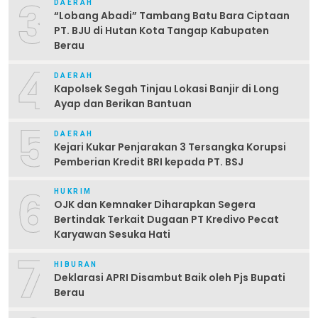
3
DAERAH
“Lobang Abadi” Tambang Batu Bara Ciptaan
PT. BJU di Hutan Kota Tangap Kabupaten
Berau
4
DAERAH
Kapolsek Segah Tinjau Lokasi Banjir di Long
Ayap dan Berikan Bantuan
5
DAERAH
Kejari Kukar Penjarakan 3 Tersangka Korupsi
Pemberian Kredit BRI kepada PT. BSJ
6
HUKRIM
OJK dan Kemnaker Diharapkan Segera
Bertindak Terkait Dugaan PT Kredivo Pecat
Karyawan Sesuka Hati
7
HIBURAN
Deklarasi APRI Disambut Baik oleh Pjs Bupati
Berau