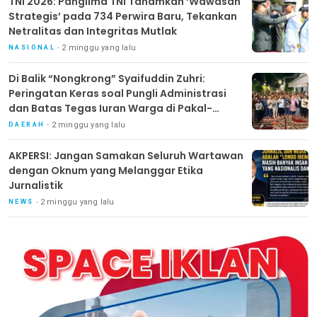
TNI 2026: Panglima TNI Tanamkan ‘Wawasan
Strategis’ pada 734 Perwira Baru, Tekankan
Netralitas dan Integritas Mutlak
2 minggu yang lalu
NASIONAL
Di Balik “Nongkrong” Syaifuddin Zuhri:
Peringatan Keras soal Pungli Administrasi
dan Batas Tegas Iuran Warga di Pakal-
Benowo
2 minggu yang lalu
DAERAH
AKPERSI: Jangan Samakan Seluruh Wartawan
dengan Oknum yang Melanggar Etika
Jurnalistik
2 minggu yang lalu
NEWS