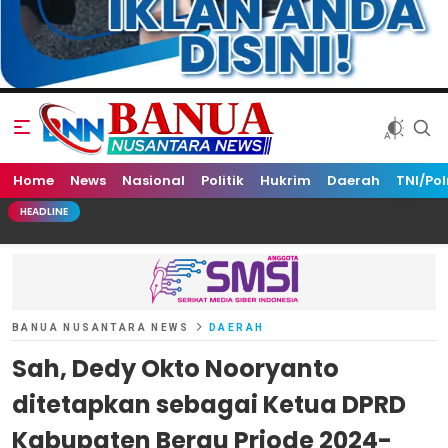
Home
Banua Nusantara News
News
Nasional
Politik
Hukrim
Daerah
TNI/Pol
HEADLINE
BANUA NUSANTARA NEWS
DAERAH
Sah, Dedy Okto Nooryanto
ditetapkan sebagai Ketua DPRD
Kabupaten Berau Priode 2024-