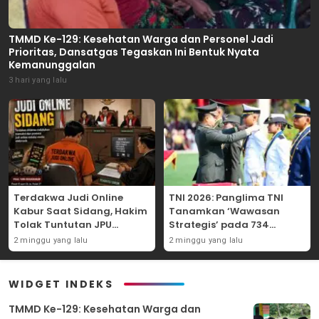
TMMD Ke-129: Kesehatan Warga dan Personel Jadi
Prioritas, Dansatgas Tegaskan Ini Bentuk Nyata
Kemanunggalan
3 hari yang lalu
Terdakwa Judi Online
TNI 2026: Panglima TNI
Kabur Saat Sidang, Hakim
Tanamkan ‘Wawasan
Tolak Tuntutan JPU
Strategis’ pada 734
Tanjung Perak karena
Perwira Baru, Tekankan
2 minggu yang lalu
2 minggu yang lalu
Gagal Hadirkan Hartono
Netralitas dan Integritas
Mutlak
WIDGET INDEKS
TMMD Ke-129: Kesehatan Warga dan