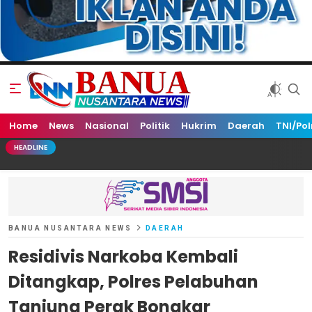
Home
Banua Nusantara News
News
Nasional
Politik
Hukrim
Daerah
TNI/Pol
HEADLINE
BANUA NUSANTARA NEWS
DAERAH
Residivis Narkoba Kembali
Ditangkap, Polres Pelabuhan
Tanjung Perak Bongkar