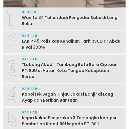
1
HUKRIM
Wanita 34 Tahun Jadi Pengedar Sabu di Long
Beliu
2
DAERAH
LAKIP 45 Polisikan Kenaikan Tarif RSUD dr Abdul
Rivai 300℅
3
DAERAH
“Lobang Abadi” Tambang Batu Bara Ciptaan
PT. BJU di Hutan Kota Tangap Kabupaten
Berau
4
DAERAH
Kapolsek Segah Tinjau Lokasi Banjir di Long
Ayap dan Berikan Bantuan
5
DAERAH
Kejari Kukar Penjarakan 3 Tersangka Korupsi
Pemberian Kredit BRI kepada PT. BSJ