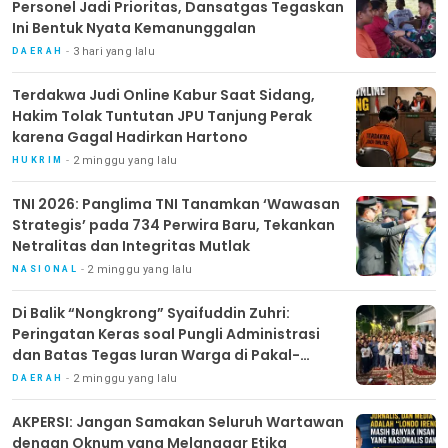
Personel Jadi Prioritas, Dansatgas Tegaskan
Ini Bentuk Nyata Kemanunggalan
3 hari yang lalu
DAERAH
Terdakwa Judi Online Kabur Saat Sidang,
Hakim Tolak Tuntutan JPU Tanjung Perak
karena Gagal Hadirkan Hartono
2 minggu yang lalu
HUKRIM
TNI 2026: Panglima TNI Tanamkan ‘Wawasan
Strategis’ pada 734 Perwira Baru, Tekankan
Netralitas dan Integritas Mutlak
2 minggu yang lalu
NASIONAL
Di Balik “Nongkrong” Syaifuddin Zuhri:
Peringatan Keras soal Pungli Administrasi
dan Batas Tegas Iuran Warga di Pakal-
Benowo
2 minggu yang lalu
DAERAH
AKPERSI: Jangan Samakan Seluruh Wartawan
dengan Oknum yang Melanggar Etika