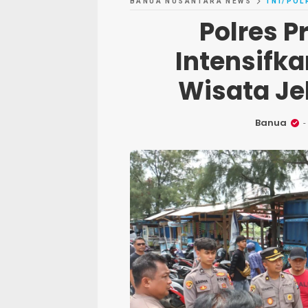
BANUA NUSANTARA NEWS
TNI/POL
Polres P
Intensifka
Wisata Je
Banua