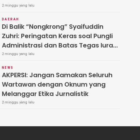
dan Integritas Mutlak
2 minggu yang lalu
DAERAH
Di Balik “Nongkrong” Syaifuddin
Zuhri: Peringatan Keras soal Pungli
Administrasi dan Batas Tegas Iuran
Warga di Pakal-Benowo
2 minggu yang lalu
NEWS
AKPERSI: Jangan Samakan Seluruh
Wartawan dengan Oknum yang
Melanggar Etika Jurnalistik
2 minggu yang lalu