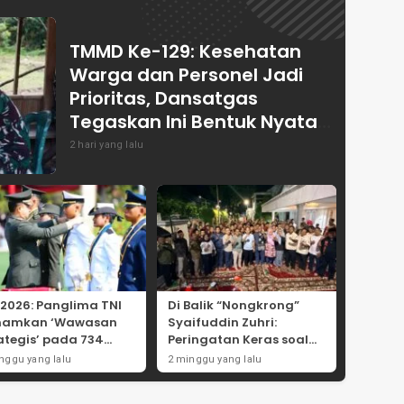
TMMD Ke-129: Kesehatan
Warga dan Personel Jadi
Prioritas, Dansatgas
Tegaskan Ini Bentuk Nyata
Kemanunggalan
2 hari yang lalu
 2026: Panglima TNI
Di Balik “Nongkrong”
namkan ‘Wawasan
Syaifuddin Zuhri:
ategis’ pada 734
Peringatan Keras soal
wira Baru, Tekankan
Pungli Administrasi dan
nggu yang lalu
2 minggu yang lalu
ralitas dan
Batas Tegas Iuran
egritas Mutlak
Warga di Pakal-Benowo