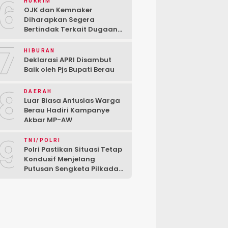
6
HUKRIM
OJK dan Kemnaker
Diharapkan Segera
Bertindak Terkait Dugaan
PT Kredivo Pecat Karyawan
7
Sesuka Hati
HIBURAN
Deklarasi APRI Disambut
Baik oleh Pjs Bupati Berau
8
DAERAH
Luar Biasa Antusias Warga
Berau Hadiri Kampanye
Akbar MP-AW
9
TNI/POLRI
Polri Pastikan Situasi Tetap
Kondusif Menjelang
Putusan Sengketa Pilkada
di MK