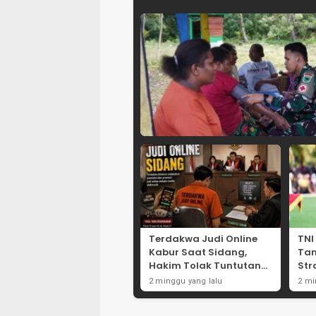
Terdakwa Judi Online
TNI
Kabur Saat Sidang,
Ta
Hakim Tolak Tuntutan
Str
JPU Tanjung Perak
Per
2 minggu yang lalu
2 mi
karena Gagal Hadirkan
Net
Hartono
Int