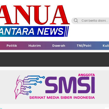
Politik
Hukrim
Daerah
TNI/Polri
Kul