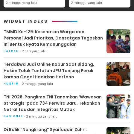
Tanjung Perak karena
Perwira Baru, Tekankan
2 minggu yang lalu
2 minggu yang lalu
Gagal Hadirkan Hartono
Netralitas dan Integritas
Mutlak
WIDGET INDEKS
TMMD Ke-129: Kesehatan Warga dan
Personel Jadi Prioritas, Dansatgas Tegaskan
Ini Bentuk Nyata Kemanunggalan
2 hari yang lalu
DAERAH
Terdakwa Judi Online Kabur Saat Sidang,
Hakim Tolak Tuntutan JPU Tanjung Perak
karena Gagal Hadirkan Hartono
2 minggu yang lalu
HUKRIM
TNI 2026: Panglima TNI Tanamkan ‘Wawasan
Strategis’ pada 734 Perwira Baru, Tekankan
Netralitas dan Integritas Mutlak
2 minggu yang lalu
NASIONAL
Di Balik “Nongkrong” Syaifuddin Zuhri: