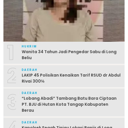
1
HUKRIM
Wanita 34 Tahun Jadi Pengedar Sabu di Long
Beliu
2
DAERAH
LAKIP 45 Polisikan Kenaikan Tarif RSUD dr Abdul
Rivai 300℅
3
DAERAH
“Lobang Abadi” Tambang Batu Bara Ciptaan
PT. BJU di Hutan Kota Tangap Kabupaten
Berau
DAERAH
Kapolsek Segah Tinjau Lokasi Banjir di Long