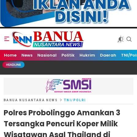
Home
Banua Nusantara News
News
Nasional
Politik
Hukrim
Daerah
TNI/Pol
HEADLINE
BANUA NUSANTARA NEWS
TNI/POLRI
Polres Probolinggo Amankan 3
Tersangka Pencuri Koper Milik
Wisatawan Asal Thailand di