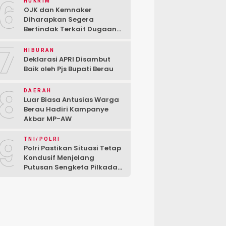
6
HUKRIM
OJK dan Kemnaker
Diharapkan Segera
Bertindak Terkait Dugaan
PT Kredivo Pecat Karyawan
7
Sesuka Hati
HIBURAN
Deklarasi APRI Disambut
Baik oleh Pjs Bupati Berau
8
DAERAH
Luar Biasa Antusias Warga
Berau Hadiri Kampanye
Akbar MP-AW
9
TNI/POLRI
Polri Pastikan Situasi Tetap
Kondusif Menjelang
Putusan Sengketa Pilkada
di MK