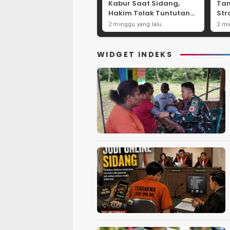
Kabur Saat Sidang,
Ta
Hakim Tolak Tuntutan
Str
JPU Tanjung Perak
Per
2 minggu yang lalu
2 mi
karena Gagal Hadirkan
Net
Hartono
Int
WIDGET INDEKS