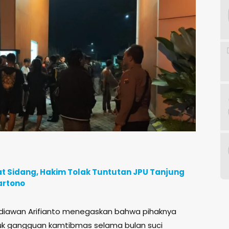
t Sidang, Hakim Tolak Tuntutan JPU Tanjung
artono
rdiawan Arifianto menegaskan bahwa pihaknya
tuk gangguan kamtibmas selama bulan suci