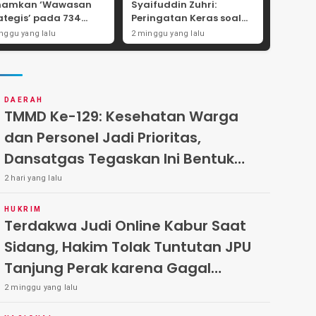
namkan ‘Wawasan
Syaifuddin Zuhri:
ategis’ pada 734
Peringatan Keras soal
wira Baru, Tekankan
Pungli Administrasi dan
nggu yang lalu
2 minggu yang lalu
ralitas dan
Batas Tegas Iuran
egritas Mutlak
Warga di Pakal-Benowo
DAERAH
TMMD Ke-129: Kesehatan Warga
dan Personel Jadi Prioritas,
Dansatgas Tegaskan Ini Bentuk
Nyata Kemanunggalan
2 hari yang lalu
HUKRIM
Terdakwa Judi Online Kabur Saat
Sidang, Hakim Tolak Tuntutan JPU
Tanjung Perak karena Gagal
Hadirkan Hartono
2 minggu yang lalu