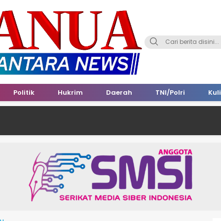
Politik
Hukrim
Daerah
TNI/Polri
Kul