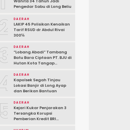
1
Wanita 34 Tahun Jadi
Pengedar Sabu di Long Beliu
2
DAERAH
LAKIP 45 Polisikan Kenaikan
Tarif RSUD dr Abdul Rivai
300℅
3
DAERAH
“Lobang Abadi” Tambang
Batu Bara Ciptaan PT. BJU di
Hutan Kota Tangap
Kabupaten Berau
4
DAERAH
Kapolsek Segah Tinjau
Lokasi Banjir di Long Ayap
dan Berikan Bantuan
5
DAERAH
Kejari Kukar Penjarakan 3
Tersangka Korupsi
Pemberian Kredit BRI
kepada PT. BSJ