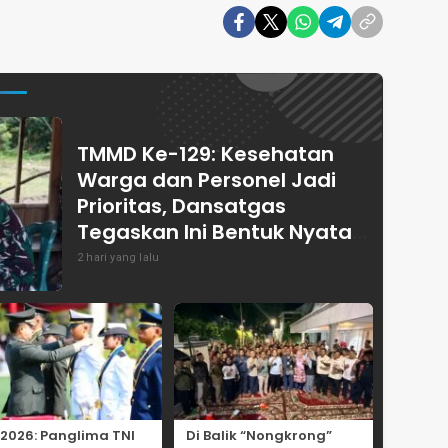
TMMD Ke-129: Kesehatan
Warga dan Personel Jadi
Prioritas, Dansatgas
Tegaskan Ini Bentuk Nyata
Kemanunggalan
2 hari yang lalu
 2026: Panglima TNI
Di Balik “Nongkrong”