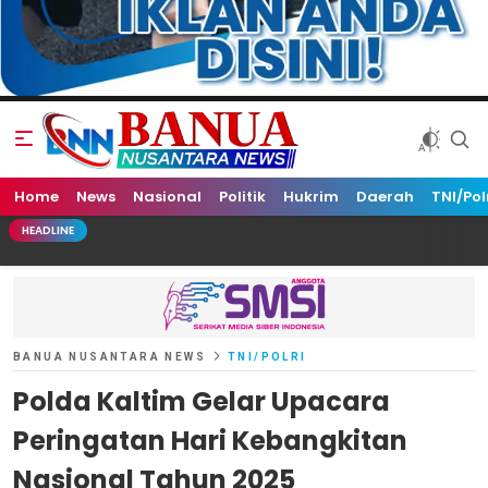
Home
Banua Nusantara News
News
Nasional
Politik
Hukrim
Daerah
TNI/Pol
HEADLINE
BANUA NUSANTARA NEWS
TNI/POLRI
Polda Kaltim Gelar Upacara
Peringatan Hari Kebangkitan
Nasional Tahun 2025