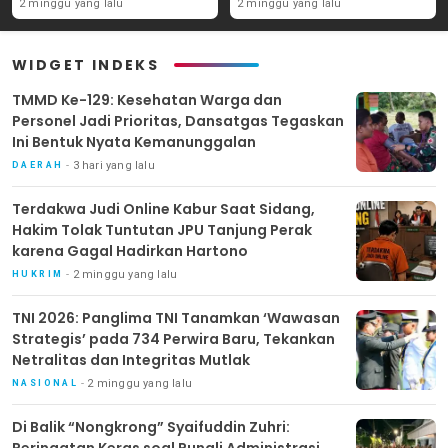
Tanjung Perak karena
Perwira Baru, Tekankan
2 minggu yang lalu
2 minggu yang lalu
Gagal Hadirkan Hartono
Netralitas dan Integritas
Mutlak
WIDGET INDEKS
TMMD Ke-129: Kesehatan Warga dan
Personel Jadi Prioritas, Dansatgas Tegaskan
Ini Bentuk Nyata Kemanunggalan
3 hari yang lalu
DAERAH
Terdakwa Judi Online Kabur Saat Sidang,
Hakim Tolak Tuntutan JPU Tanjung Perak
karena Gagal Hadirkan Hartono
2 minggu yang lalu
HUKRIM
TNI 2026: Panglima TNI Tanamkan ‘Wawasan
Strategis’ pada 734 Perwira Baru, Tekankan
Netralitas dan Integritas Mutlak
2 minggu yang lalu
NASIONAL
Di Balik “Nongkrong” Syaifuddin Zuhri:
Peringatan Keras soal Pungli Administrasi