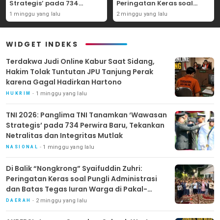
Strategis’ pada 734
Peringatan Keras soal
Perwira Baru, Tekankan
Pungli Administrasi dan
1 minggu yang lalu
2 minggu yang lalu
Netralitas dan Integritas
Batas Tegas Iuran Warga
Mutlak
di Pakal-Benowo
WIDGET INDEKS
Terdakwa Judi Online Kabur Saat Sidang,
Hakim Tolak Tuntutan JPU Tanjung Perak
karena Gagal Hadirkan Hartono
1 minggu yang lalu
HUKRIM
TNI 2026: Panglima TNI Tanamkan ‘Wawasan
Strategis’ pada 734 Perwira Baru, Tekankan
Netralitas dan Integritas Mutlak
1 minggu yang lalu
NASIONAL
Di Balik “Nongkrong” Syaifuddin Zuhri:
Peringatan Keras soal Pungli Administrasi
dan Batas Tegas Iuran Warga di Pakal-
Benowo
2 minggu yang lalu
DAERAH