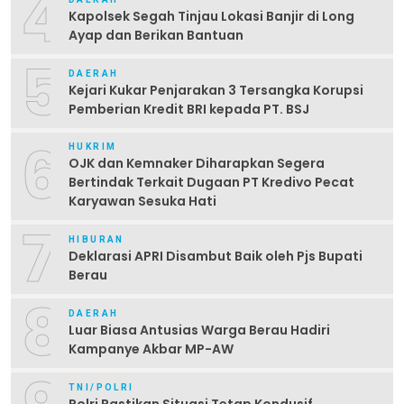
4
Kapolsek Segah Tinjau Lokasi Banjir di Long
Ayap dan Berikan Bantuan
5
DAERAH
Kejari Kukar Penjarakan 3 Tersangka Korupsi
Pemberian Kredit BRI kepada PT. BSJ
6
HUKRIM
OJK dan Kemnaker Diharapkan Segera
Bertindak Terkait Dugaan PT Kredivo Pecat
Karyawan Sesuka Hati
7
HIBURAN
Deklarasi APRI Disambut Baik oleh Pjs Bupati
Berau
8
DAERAH
Luar Biasa Antusias Warga Berau Hadiri
Kampanye Akbar MP-AW
TNI/POLRI
Polri Pastikan Situasi Tetap Kondusif