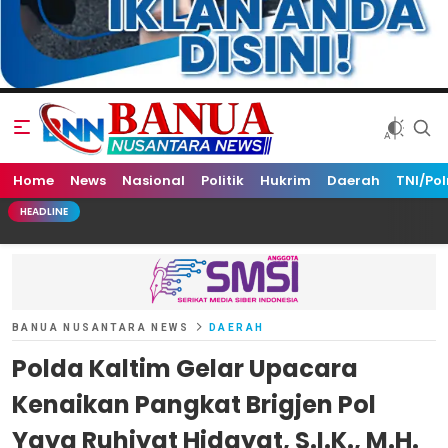
Home
Banua Nusantara News
News
Nasional
Politik
Hukrim
Daerah
TNI/Pol
HEADLINE
BANUA NUSANTARA NEWS
DAERAH
Polda Kaltim Gelar Upacara
Kenaikan Pangkat Brigjen Pol
Yaya Ruhiyat Hidayat, S.I.K., M.H.