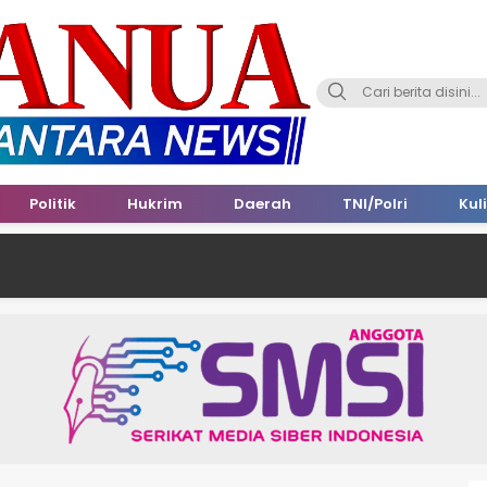
Politik
Hukrim
Daerah
TNI/Polri
Kul