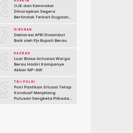
6
HUKRIM
OJK dan Kemnaker
Diharapkan Segera
Bertindak Terkait Dugaan
PT Kredivo Pecat Karyawan
7
Sesuka Hati
HIBURAN
Deklarasi APRI Disambut
Baik oleh Pjs Bupati Berau
8
DAERAH
Luar Biasa Antusias Warga
Berau Hadiri Kampanye
Akbar MP-AW
9
TNI/POLRI
Polri Pastikan Situasi Tetap
Kondusif Menjelang
Putusan Sengketa Pilkada
di MK