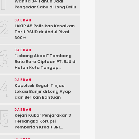
1
Wanita 34 Tahun Jadi
Pengedar Sabu di Long Beliu
2
DAERAH
LAKIP 45 Polisikan Kenaikan
Tarif RSUD dr Abdul Rivai
300℅
3
DAERAH
“Lobang Abadi” Tambang
Batu Bara Ciptaan PT. BJU di
Hutan Kota Tangap
Kabupaten Berau
4
DAERAH
Kapolsek Segah Tinjau
Lokasi Banjir di Long Ayap
dan Berikan Bantuan
5
DAERAH
Kejari Kukar Penjarakan 3
Tersangka Korupsi
Pemberian Kredit BRI
kepada PT. BSJ