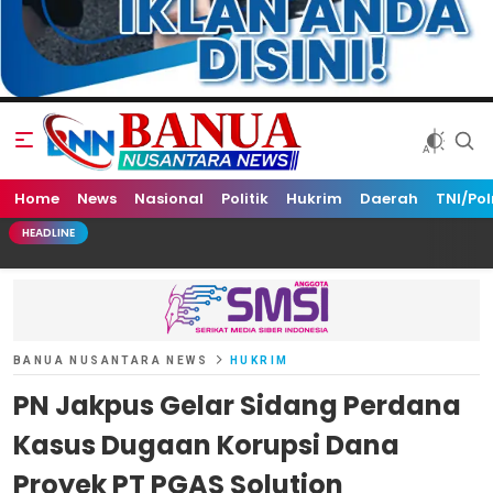
Home
Banua Nusantara News
News
Nasional
Politik
Hukrim
Daerah
TNI/Pol
HEADLINE
BANUA NUSANTARA NEWS
HUKRIM
PN Jakpus Gelar Sidang Perdana
Kasus Dugaan Korupsi Dana
Proyek PT PGAS Solution