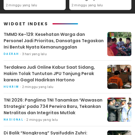
Tanjung Perak karena
Perwira Baru, Tekankan
2 minggu yang lalu
2 minggu yang lalu
Gagal Hadirkan Hartono
Netralitas dan Integritas
Mutlak
WIDGET INDEKS
TMMD Ke-129: Kesehatan Warga dan
Personel Jadi Prioritas, Dansatgas Tegaskan
Ini Bentuk Nyata Kemanunggalan
3 hari yang lalu
DAERAH
Terdakwa Judi Online Kabur Saat Sidang,
Hakim Tolak Tuntutan JPU Tanjung Perak
karena Gagal Hadirkan Hartono
2 minggu yang lalu
HUKRIM
TNI 2026: Panglima TNI Tanamkan ‘Wawasan
Strategis’ pada 734 Perwira Baru, Tekankan
Netralitas dan Integritas Mutlak
2 minggu yang lalu
NASIONAL
Di Balik “Nongkrong” Syaifuddin Zuhri: