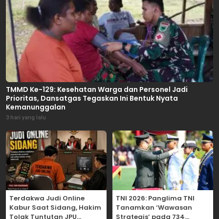
TMMD Ke-129: Kesehatan Warga dan Personel Jadi
Prioritas, Dansatgas Tegaskan Ini Bentuk Nyata
Kemanunggalan
3 hari yang lalu
Terdakwa Judi Online
TNI 2026: Panglima TNI
Kabur Saat Sidang, Hakim
Tanamkan ‘Wawasan
Tolak Tuntutan JPU
Strategis’ pada 734