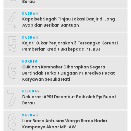
Berau
4
DAERAH
Kapolsek Segah Tinjau Lokasi Banjir di Long
Ayap dan Berikan Bantuan
5
DAERAH
Kejari Kukar Penjarakan 3 Tersangka Korupsi
Pemberian Kredit BRI kepada PT. BSJ
6
HUKRIM
OJK dan Kemnaker Diharapkan Segera
Bertindak Terkait Dugaan PT Kredivo Pecat
Karyawan Sesuka Hati
7
HIBURAN
Deklarasi APRI Disambut Baik oleh Pjs Bupati
Berau
8
DAERAH
Luar Biasa Antusias Warga Berau Hadiri
Kampanye Akbar MP-AW