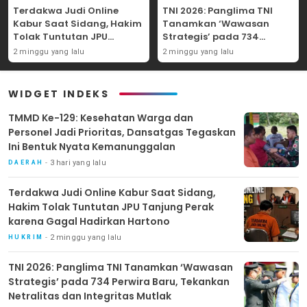
Terdakwa Judi Online
TNI 2026: Panglima TNI
Kabur Saat Sidang, Hakim
Tanamkan ‘Wawasan
Tolak Tuntutan JPU
Strategis’ pada 734
Tanjung Perak karena
Perwira Baru, Tekankan
2 minggu yang lalu
2 minggu yang lalu
Gagal Hadirkan Hartono
Netralitas dan Integritas
Mutlak
WIDGET INDEKS
TMMD Ke-129: Kesehatan Warga dan
Personel Jadi Prioritas, Dansatgas Tegaskan
Ini Bentuk Nyata Kemanunggalan
3 hari yang lalu
DAERAH
Terdakwa Judi Online Kabur Saat Sidang,
Hakim Tolak Tuntutan JPU Tanjung Perak
karena Gagal Hadirkan Hartono
2 minggu yang lalu
HUKRIM
TNI 2026: Panglima TNI Tanamkan ‘Wawasan
Strategis’ pada 734 Perwira Baru, Tekankan
Netralitas dan Integritas Mutlak