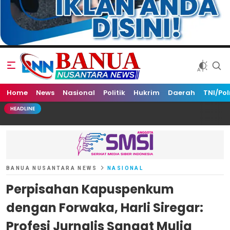
Home
Banua Nusantara News
News
Nasional
Politik
Hukrim
Daerah
TNI/Pol
HEADLINE
BANUA NUSANTARA NEWS
NASIONAL
Perpisahan Kapuspenkum
dengan Forwaka, Harli Siregar:
Profesi Jurnalis Sangat Mulia