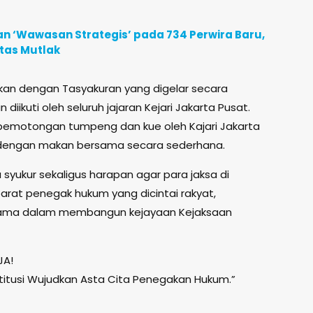
n ‘Wawasan Strategis’ pada 734 Perwira Baru,
itas Mutlak
tkan dengan Tasyakuran yang digelar secara
iikuti oleh seluruh jajaran Kejari Jakarta Pusat.
i pemotongan tumpeng dan kue oleh Kajari Jakarta
n dengan makan bersama secara sederhana.
 syukur sekaligus harapan agar para jaksa di
parat penegak hukum yang dicintai rakyat,
r utama dalam membangun kejayaan Kejaksaan
JA!
titusi Wujudkan Asta Cita Penegakan Hukum.”