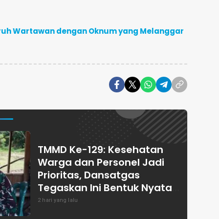
uruh Wartawan dengan Oknum yang Melanggar
TMMD Ke-129: Kesehatan
Warga dan Personel Jadi
Prioritas, Dansatgas
Tegaskan Ini Bentuk Nyata
Kemanunggalan
2 hari yang lalu