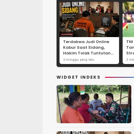
Terdakwa Judi Online
TNI
Kabur Saat Sidang,
Ta
Hakim Tolak Tuntutan
Str
JPU Tanjung Perak
Per
2 minggu yang lalu
2 mi
karena Gagal Hadirkan
Net
Hartono
Int
WIDGET INDEKS