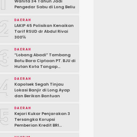
1
Wanita 34 Tahun Jadi
Pengedar Sabu di Long Beliu
2
DAERAH
LAKIP 45 Polisikan Kenaikan
Tarif RSUD dr Abdul Rivai
300℅
3
DAERAH
“Lobang Abadi” Tambang
Batu Bara Ciptaan PT. BJU di
Hutan Kota Tangap
Kabupaten Berau
4
DAERAH
Kapolsek Segah Tinjau
Lokasi Banjir di Long Ayap
dan Berikan Bantuan
5
DAERAH
Kejari Kukar Penjarakan 3
Tersangka Korupsi
Pemberian Kredit BRI
kepada PT. BSJ