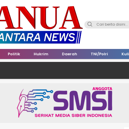
Politik
Hukrim
Daerah
TNI/Polri
Kul