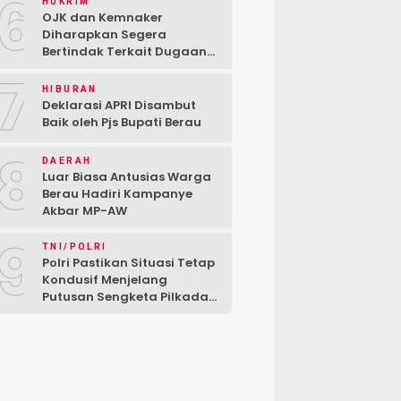
6
HUKRIM
OJK dan Kemnaker
Diharapkan Segera
Bertindak Terkait Dugaan
PT Kredivo Pecat Karyawan
7
Sesuka Hati
HIBURAN
Deklarasi APRI Disambut
Baik oleh Pjs Bupati Berau
8
DAERAH
Luar Biasa Antusias Warga
Berau Hadiri Kampanye
Akbar MP-AW
9
TNI/POLRI
Polri Pastikan Situasi Tetap
Kondusif Menjelang
Putusan Sengketa Pilkada
di MK