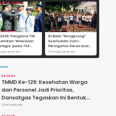
 2026: Panglima TNI
Di Balik “Nongkrong”
namkan ‘Wawasan
Syaifuddin Zuhri:
ategis’ pada 734
Peringatan Keras soal
wira Baru, Tekankan
Pungli Administrasi dan
nggu yang lalu
2 minggu yang lalu
ralitas dan
Batas Tegas Iuran
egritas Mutlak
Warga di Pakal-Benowo
DAERAH
TMMD Ke-129: Kesehatan Warga
dan Personel Jadi Prioritas,
Dansatgas Tegaskan Ini Bentuk
Nyata Kemanunggalan
2 hari yang lalu