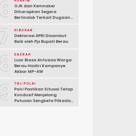
6
HUKRIM
OJK dan Kemnaker
Diharapkan Segera
Bertindak Terkait Dugaan
PT Kredivo Pecat Karyawan
7
Sesuka Hati
HIBURAN
Deklarasi APRI Disambut
Baik oleh Pjs Bupati Berau
8
DAERAH
Luar Biasa Antusias Warga
Berau Hadiri Kampanye
Akbar MP-AW
9
TNI/POLRI
Polri Pastikan Situasi Tetap
Kondusif Menjelang
Putusan Sengketa Pilkada
di MK