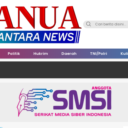
Politik
Hukrim
Daerah
TNI/Polri
Kul