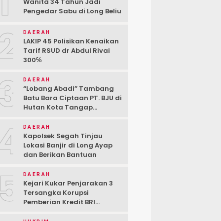
1
Wanita 34 Tahun Jadi
Pengedar Sabu di Long Beliu
2
DAERAH
LAKIP 45 Polisikan Kenaikan
Tarif RSUD dr Abdul Rivai
300℅
3
DAERAH
“Lobang Abadi” Tambang
Batu Bara Ciptaan PT. BJU di
Hutan Kota Tangap
Kabupaten Berau
4
DAERAH
Kapolsek Segah Tinjau
Lokasi Banjir di Long Ayap
dan Berikan Bantuan
5
DAERAH
Kejari Kukar Penjarakan 3
Tersangka Korupsi
Pemberian Kredit BRI
kepada PT. BSJ