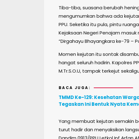
Tiba-tiba, suasana berubah heni
mengumumkan bahwa ada kejutan sp
PPU. Seketika itu pula, pintu rua
Kejaksaan Negeri Penajam masuk 
“Dirgahayu Bhayangkara ke-79 – Po
Momen kejutan itu sontak disamb
hangat seluruh hadirin. Kapolres PP
M.Tr.S.O.U, tampak terkejut sekali
BACA JUGA:
TMMD Ke-129: Kesehatan Warga d
Tegaskan Ini Bentuk Nyata Ke
Yang membuat kejutan semakin be
turut hadir dan menyaksikan lang
Dandim 0913/PPU Letkol Inf Arfan Aff