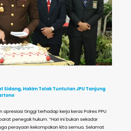
t Sidang, Hakim Tolak Tuntutan JPU Tanjung
artono
presiasi tinggi terhadap kerja keras Polres PPU
arat penegak hukum. “Hari ini bukan sekadar
i juga perayaan kekompakan kita semua. Selamat