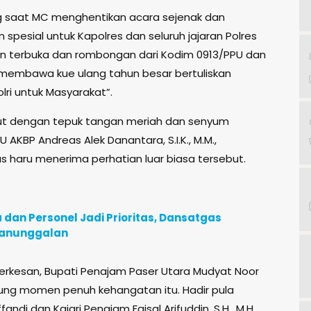
ng saat MC menghentikan acara sejenak dan
esial untuk Kapolres dan seluruh jajaran Polres
ngan terbuka dan rombongan dari Kodim 0913/PPU dan
membawa kue ulang tahun besar bertuliskan
lri untuk Masyarakat”.
ut dengan tepuk tangan meriah dan senyum
U AKBP Andreas Alek Danantara, S.I.K., M.M.,
gus haru menerima perhatian luar biasa tersebut.
an Personel Jadi Prioritas, Dansatgas
manunggalan
rkesan, Bupati Penajam Paser Utara Mudyat Noor
sung momen penuh kehangatan itu. Hadir pula
andi dan Kajari Penajam Faisal Arifuddin, S.H., M.H.,