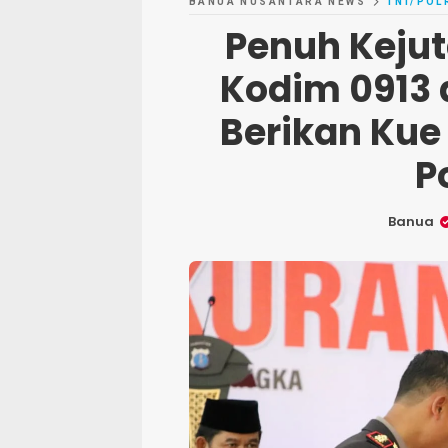
BANUA NUSANTARA NEWS
TNI/POL
Penuh Keju
Kodim 0913 
Berikan Kue
P
Banua